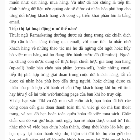
muốn như: đặt hàng, mua hàng. Và như đã nói chúng là tiếp thị
định hướng dữ liệu nên quảng cáo sẽ được cá nhân hóa phù hợp cho
từng đối tượng khách hàng với công cụ triển khai phần lớn là bằng
email.
Tiếp thị lại hoạt động như thế nào?
Thuật ngữ Remarketing thường được sử dụng trong các chiến dịch
tiếp cận khách hàng thông qua email, với mục tiêu là nhắc nhớ
khách hàng về những thao tác mà họ đã ngừng đột ngột hoặc hủy
bỏ việc mua hàng mà họ đang tiến hành trước đó (Remind). Ngoài
ra, chúng còn được dùng để thực hiện chiến lược gia tăng bán hàng
(up-sell) hoặc bán chéo sản phẩm (cross-sell), hoặc những email
tiếp thị phù hợp từng giai đoạn trong cuộc đời khách hàng; tất cả
được cá nhân hóa phù hợp đến từng người, hoặc chúng được cá
nhân hóa phù hợp với hành vi của từng khách hàng khi họ vô tình
hay hữu ý để lại trên web/landing page của bạn khi họ truy cập.
Ví dụ: bạn vào Tiki.vn đặt mua vài cuốn sách, bạn hoàn tất hết các
công đoạn đến giai đoạn thanh toán thì vì việc gì đó mà bạn thoát
trang, và sau đó bạn hoàn toàn quên hoàn tất việc mua sách. Chắc
chắn sau đó vài giờ hoặc một ngày bạn sẽ nhận được email từ Tiki
nhắc nhớ về việc bạn chưa hoàn thành, đồng thời khéo léo kêu gọi
bạn quay lại hoàn thành việc đó; thậm chí đôi lúc họ còn gửi cho