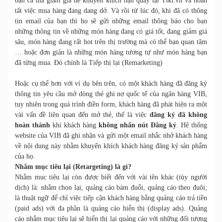
bạn cả mã giảm giá để khuyến khích bạn quay lại Tiki.vn và hoàn
tất việc mua hàng đang dang dở. Và rồi từ lúc đó, khi đã có thông
tin email của bạn thì họ sẽ gửi những email thông báo cho bạn
những thông tin về những món hàng đang có giá tốt, đang giảm giá
sâu, món hàng đang rất hot trên thị trường mà có thể bạn quan tâm
… hoặc đơn giản là những món hàng tương tự như món hàng bạn
đã từng mua. Đó chính là Tiếp thị lại (Remarketing)
Hoặc cụ thể hơn với ví dụ bên trên, có một khách hàng đã đăng ký
thông tin yêu cầu mở dòng thẻ ghi nợ quốc tế của ngân hàng VIB,
tuy nhiên trong quá trình điền form, khách hàng đã phát hiện ra một
vài vấn đề liên quan đến mở thẻ, thế là việc
đăng ký đã không
hoàn thành
khi khách hàng
không nhấn nút Đăng ký
. Hệ thống
website của VIB đã ghi nhận và gửi một email nhắc nhở khách hàng
về nội dung này nhằm khuyến khích khách hàng đăng ký sản phẩm
của họ.
Nhắm mục tiêu lại (Retargeting) là gì?
Nhắm muc tiêu lại còn được biết đến với vài tên khác (tùy người
dịch) là: nhắm chọn lại, quảng cáo bám đuổi, quảng cáo theo đuôi;
là thuật ngữ để chỉ việc tiếp cận khách hàng bằng quảng cáo trả tiền
(paid ads) với đa phần là quảng cáo hiển thị (display ads). Quảng
cáo nhắm mục tiêu lại sẽ hiển thị lại quảng cáo với những đối tượng