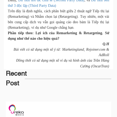
Data),
Dữ liệu đối tác chia sẻ (Second Party Data)
, và
Dữ liệu bên
thứ 3 độc lập (Third Party Data)
Trên đây là định nghĩa, cách phân biệt giữa 2 thuật ngữ Tiếp thị lại
(Remarketing) và Nhắm chọn lại (Retargeting). Tuy nhiên, một vài
bên cung cấp dịch vụ vẫn gọi quảng cáo đeo bám là Tiếp thị lại
(Remarketing), ví dụ như Google chẳng hạn.
Phần tiếp theo: Lợi ích của Remarketing & Retargeting. Sử
dụng như thế nào cho hiệu quả?
Q.H
Bài viết có sử dụng một số ý từ: Marketingland; Rejoiner.com &
AdRoll
Đồng thời có sử dụng một số ví dụ và hình ảnh của Trần Hùng
Cường (OscarTran)
Recent
Post