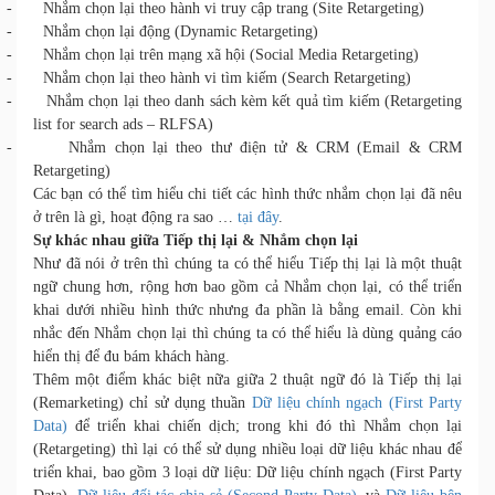
- Nhắm chọn lại theo hành vi truy cập trang (Site Retargeting)
- Nhắm chọn lại động (Dynamic Retargeting)
- Nhắm chọn lại trên mạng xã hội (Social Media Retargeting)
- Nhắm chọn lại theo hành vi tìm kiếm (Search Retargeting)
- Nhắm chọn lại theo danh sách kèm kết quả tìm kiếm (Retargeting
list for search ads – RLFSA)
- Nhắm chọn lại theo thư điện tử & CRM (Email & CRM
Retargeting)
Các bạn có thể tìm hiểu chi tiết các hình thức nhắm chọn lại đã nêu
ở trên là gì, hoạt động ra sao …
tại đây
.
Sự khác nhau giữa Tiếp thị lại & Nhắm chọn lại
Như đã nói ở trên thì chúng ta có thể hiểu Tiếp thị lại là một thuật
ngữ chung hơn, rộng hơn bao gồm cả Nhắm chọn lại, có thể triển
khai dưới nhiều hình thức nhưng đa phần là bằng email. Còn khi
nhắc đến Nhắm chọn lại thì chúng ta có thể hiểu là dùng quảng cáo
hiển thị để đu bám khách hàng.
Thêm một điểm khác biệt nữa giữa 2 thuật ngữ đó là Tiếp thị lại
(Remarketing) chỉ sử dụng thuần
Dữ liệu chính ngạch (First Party
Data)
để triển khai chiến dịch; trong khi đó thì Nhắm chọn lại
(Retargeting) thì lại có thể sử dụng nhiều loại dữ liệu khác nhau để
triển khai, bao gồm 3 loại dữ liệu: Dữ liệu chính ngạch (First Party