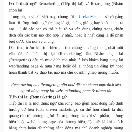
Đó là thuật ngữ Remarketing (Tiếp thị lại) và Retargeting (Nhắm
chọn lại).
Trong phạm vi bài viết này, chúng tôi –
Ureka Media
– sẽ cố gắng
làm rõ từng thuật ngữ (chúng là gì, chúng giống hay khác nhau ra
sao …) để các bạn có thể hiểu rõ và vận dụng chúng trong chiến
dịch của các bạn sao cho hợp lý nhất, hoặc ít nhất cũng là để phân
biệt được khi nói về chúng.
Đầu tiên, trước khi tìm hiểu chi tiết chúng ta cùng thống nhất một
vấn đề là Tiếp thị lại (Remarketing) lẫn Nhắm chọn lại
(Retargeting) đều có mục đích cao nhất là kéo khách hàng quay lại
web/landing page & mua hàng hoặc để lại thông tin đăng ký hoặc
hoàn thành bất kỳ thao tác nào mà chủ doanh nghiệp mong muốn.
Remarketing hay Retargeting gần như đều có chung mục đích kéo
người dùng quay lại website/landing page & tương tác
Tiếp thị lại (Remarketing) là gì?
Tiếp thị lại là một thuật ngữ khá rộng, bao gồm hoạt động tiếp định
hướng dữ liệu (data driven marketing), cụ thể hơn chính là đưa
quảng cáo tới những người đã từng tương tác với sản phẩm, thương
hiệu hoặc web/landing page của thương hiệu; đặc biệt là khi khách
hàng chưa hoàn tất những hành động mà chủ doanh nghiệp mong