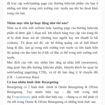
đã truy cập web/landing page của thương hiệu/sản phẩm của bạn ở
những nơi khác trong môi trường trực tuyến sau khi họ thoát khỏi
trang của bạn.
Nhắm mục tiêu lại hoạt động như thế nào?
Nôm na là trên mỗi website hoặc landing page của thương hiệu/sản
phẩm sẽ được gắn 1 đoạn mã, khi khách hàng truy cập vào trang thì
sẽ bị dính đoạn mã đó (thường mọi người hay nói nhanh là bắt
cookies). Từ đoạn mã đó, các hệ thống quảng cáo sẽ biết khách
hàng đi đâu, làm gì trong môi trường trực tuyến và tiến hành hiển
thị quảng cáo đeo bám họ ở bất cứ đâu có thể trong môi trường trực
tuyến.
Mục đích của việc này nhằm làm tăng sự nhận biết (awareness),
tăng quan tâm đến thương hiệu/sản phẩm, khuyến khích họ quay lại
web/landing page(tăng CTR), và từ đó làm tăng tỉ lệ chuyển đổi
(CR – Conversion Rate)
Có bao nhiêu hình thức Retargeting
Retargeting có 2 hình thức chính là Onsite Retargeting & Offsite
Retargeting. Tuy nhiên hiện nay - đặc biệt trong thời
đại
Programmatic
phát triển như hiện nay – chúng ta có thể phân rõ
chi tiết trong Onsite & Offsite Retargeting có những hình thức sau: