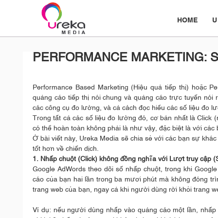
HOME
U
PERFORMANCE MARKETING: S
Performance Based Marketing (Hiệu quả tiếp thị) hoặc P
quảng cáo tiếp thị nói chung và quảng cáo trực tuyến nói 
các công cụ đo lường, và cả cách đọc hiểu các số liệu đo l
Trong tất cả các số liệu đo lường đó, cơ bản nhất là Click
có thể hoàn toàn không phải là như vậy, đặc biệt là với c
Ở bài viết này, Ureka Media sẽ chia sẻ với các bạn sự khác
tốt hơn về chiến dịch.
1. Nhấp chuột (Click) không đồng nghĩa với Lượt truy cập (
Google AdWords theo dõi số nhấp chuột, trong khi Google
cáo của bạn hai lần trong ba mươi phút mà không đóng trình
trang web của bạn, ngay cả khi người dùng rời khỏi trang w
Ví dụ: nếu người dùng nhấp vào quảng cáo một lần, nhấp