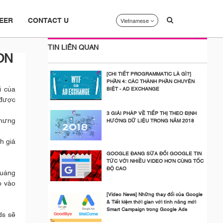
Vietnamese
EER
CONTACT U
TIN LIÊN QUAN
ON
[CHI TIẾT PROGRAMMATIC LÀ GÌ?]
PHẦN 4: CÁC THÀNH PHẦN CHUYÊN
i của
BIỆT - AD EXCHANGE
 được
3 GIẢI PHÁP VỀ TIẾP THỊ THEO ĐỊNH
nhưng
HƯỚNG DỮ LIỆU TRONG NĂM 2018
h giá
GOOGLE ĐANG SỬA ĐỔI GOOGLE TIN
TỨC VỚI NHIỀU VIDEO HƠN CÙNG TỐC
ĐỘ CAO
quảng
p vào
[Video News] Những thay đổi của Google
& Tiết kiệm thời gian với tính năng mới
Smart Campaign trong Google Ads
ds sẽ