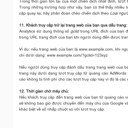
Trong thời gian tồn tại của một chiến dịch nhất định, lượt
Trong những trường hợp như vậy, bạn có thể thấy nhiều lượ
cập quay lại, hãy phân đoạn chéo chiến dịch theo
Loại ngườ
11. Khách truy cập trở lại trang web của bạn qua dấu trang:
Analytics sử dụng thông số
gclid
trong URL đích của bạn đ
trong URL trang đích của bạn khi người dùng đến được tra
Ví dụ: nếu trang web của bạn là www.example.com, khi ngư
chỉ dưới dạng: www.example.com/?gclid=123xyz
Nếu người dùng truy cập đánh dấu trang trang web của b
trang này dưới dạng lượt truy cập từ quảng cáo AdWords 
cáo không bị tính phí cho các lượt truy cập này vì đó là cá
12. Thời gian chờ máy chủ:
Nếu khách truy cập đến trang web của bạn từ quảng cáo và 
sẽ không bao giờ được chuyển đến máy chủ của Google và 
khác biệt về số nhấp chuột so với lượt truy cập.