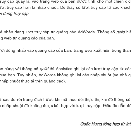
 truy cập quay lại vào trang web của bạn được tính cho một chiến dịc
t truy cập hơn là nhấp chuột. Để thấy số lượt truy cập từ các khách
i dùng truy cập.
ể nhận dạng lượt truy cập từ quảng cáo AdWords. Thông số
gclid
hiể
ng web từ quảng cáo của bạn.
ời dùng nhấp vào quảng cáo của bạn, trang web xuất hiện trong than
ạn cùng với thông số
gclid
thì Analytics ghi lại các lượt truy cập từ cá
của bạn. Tuy nhiên, AdWords không ghi lại các nhấp chuột (và nhà 
c nhấp chuột thực tế trên quảng cáo).
sau đó rời trang đích trước khi mã theo dõi thực thi, khi đó thông s
nhấp chuột đó không được kết hợp với lượt truy cập. Điều đó dẫn đ
Quốc Hưng tổng hợp từ int