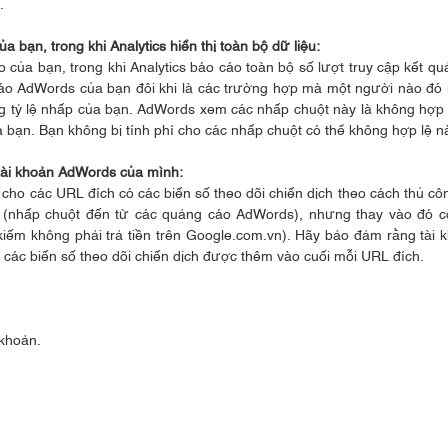
.
 bạn, trong khi Analytics hiển thị toàn bộ dữ liệu:
của bạn, trong khi Analytics báo cáo toàn bộ số lượt truy cập kết qu
 cáo AdWords của bạn đôi khi là các trường hợp mà một người nào đó
ng tỷ lệ nhấp của bạn. AdWords xem các nhấp chuột này là không hợp 
 bạn. Bạn không bị tính phí cho các nhấp chuột có thể không hợp lệ n
 tài khoản AdWords của mình:
cho các URL đích có các biến số theo dõi chiến dịch theo cách thủ côn
 (nhấp chuột đến từ các quảng cáo AdWords), nhưng thay vào đó c
iếm không phải trả tiền trên Google.com.vn). Hãy bảo đảm rằng tài 
các biến số theo dõi chiến dịch được thêm vào cuối mỗi URL đích.
 khoản.