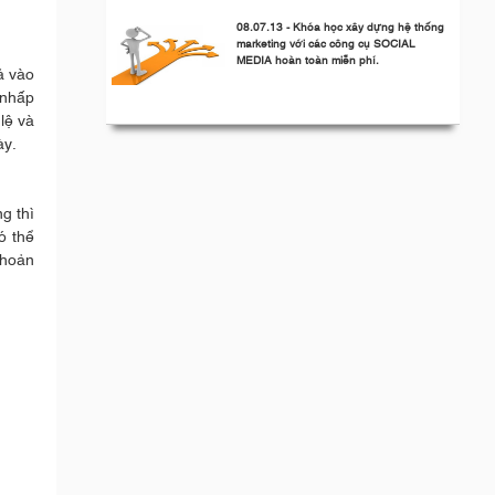
08.07.13 - Khóa học xây dựng hệ thống
marketing với các công cụ SOCIAL
MEDIA hoàn toàn miễn phí.
ả vào
 nhấp
lệ và
ày.
g thì
ó thể
khoản