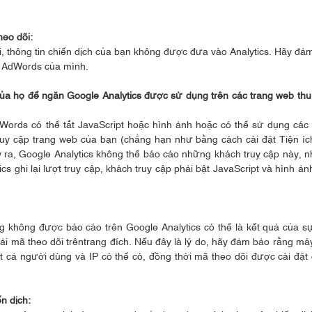
eo dõi:
, thông tin chiến dịch của bạn không được đưa vào Analytics. Hãy đả
o AdWords của mình.
 của họ để ngăn Google Analytics được sử dụng trên các trang web thu
Words có thể tắt JavaScript hoặc hình ảnh hoặc có thể sử dụng các
ruy cập trang web của bạn (chẳng hạn như bằng cách cài đặt Tiện í
y ra, Google Analytics không thể báo cáo những khách truy cập này, 
ghi lại lượt truy cập, khách truy cập phải bật JavaScript và hình ản
không được báo cáo trên Google Analytics có thể là kết quả của s
i mã theo dõi trêntrang đích. Nếu đây là lý do, hãy đảm bảo rằng má
t cả người dùng và IP có thể có, đồng thời mã theo dõi được cài đặt
ến dịch: