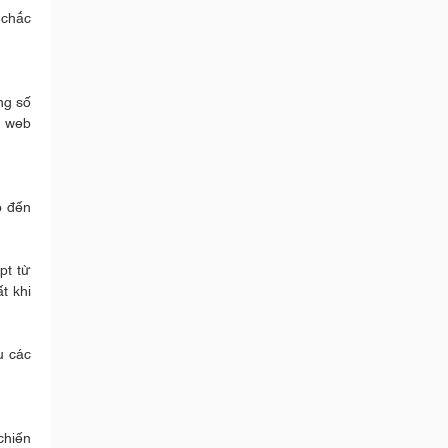
 chắc
ng số
n web
p đến
pt từ
t khi
u các
chiến