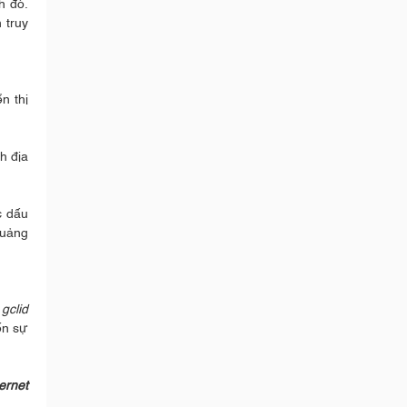
h đó.
 truy
n thị
h địa
c dấu
quảng
ố
gclid
ến sự
ernet