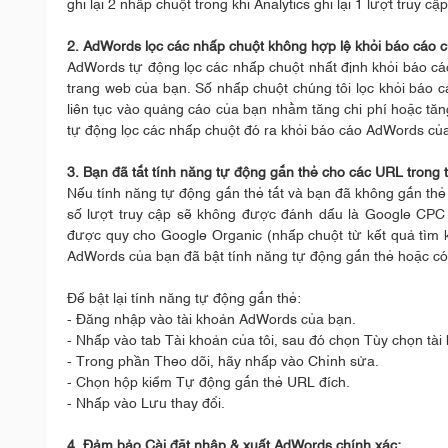
ghi lại 2 nhấp chuột trong khi Analytics ghi lại 1 lượt truy cập
2. AdWords lọc các nhấp chuột không hợp lệ khỏi báo cáo của
AdWords tự động lọc các nhấp chuột nhất định khỏi báo cáo 
trang web của bạn. Số nhấp chuột chúng tôi lọc khỏi báo
liên tục vào quảng cáo của bạn nhằm tăng chi phí hoặc tă
tự động lọc các nhấp chuột đó ra khỏi báo cáo AdWords của
3. Bạn đã tắt tính năng tự động gắn thẻ cho các URL trong
Nếu tính năng tự động gắn thẻ tắt và bạn đã không gắn thẻ 
số lượt truy cập sẽ không được đánh dấu là Google CPC
được quy cho Google Organic (nhấp chuột từ kết quả tìm k
AdWords của bạn đã bật tính năng tự động gắn thẻ hoặc có 
Để bật lại tính năng tự động gắn thẻ:
- Đăng nhập vào tài khoản AdWords của bạn.
- Nhấp vào tab Tài khoản của tôi, sau đó chọn Tùy chọn tài
- Trong phần Theo dõi, hãy nhấp vào Chỉnh sửa.
- Chọn hộp kiểm Tự động gắn thẻ URL đích.
- Nhấp vào Lưu thay đổi.
4. Đảm bảo Cài đặt nhập & xuất AdWords chính xác: