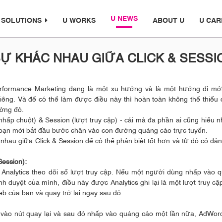
U NEWS
 SOLUTIONS
U WORKS
ABOUT U
U CAR
Ự KHÁC NHAU GIỮA CLICK & SESSI
erformance Marketing đang là một xu hướng và là một hướng đi mớ
riêng. Và để có thể làm được điều này thì hoàn toàn không thể thiếu
ường đó.
 (nhấp chuột) & Session (lượt truy cập) - cái mà đa phần ai cũng hiểu 
ác bạn mới bắt đầu bước chân vào con đường quảng cáo trực tuyến.
 nhau giữa Click & Session để có thể phân biệt tốt hơn và từ đó có đán
Session):
 Analytics theo dõi số lượt truy cập. Nếu một người dùng nhấp vào 
 duyệt của mình, điều này được Analytics ghi lại là một lượt truy cậ
eb của bạn và quay trở lại ngay sau đó.
 vào nút quay lại và sau đó nhấp vào quảng cáo một lần nữa, AdWor