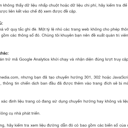
 không thấy dữ liệu nhấp chuột hoặc dữ liệu chi phí, hãy kiểm tra để
được liên kết vào chế độ xem được đề cập.
hủ:
á vỡ quy tắc ghi đè. Một tỷ lệ nhỏ các trang web không cho phép thô
ao gồm các thông số đó. Chúng tôi khuyên bạn nên đề xuất quản trị viê
khác:
n trở mã Google Analytics khởi chạy và nhận diện đúng lượt truy cậ
media.com, nhưng bạn đã tạo chuyển hướng 301, 302 hoặc JavaScri
, thông tin chiến dịch ban đầu đã được thêm vào trang đích sẽ bị mấ
 xác định liệu trang có đang sử dụng chuyển hướng hay không và liệ
ông cụ nhà phát triển.
ng, hãy kiểm tra xem liệu đường dẫn đó có bao gồm các biến số của 