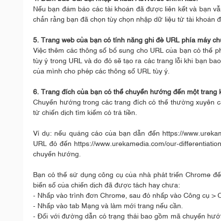
Nếu bạn đảm bảo các tài khoản đã được liên kết và bạn vẫn
chắn rằng bạn đã chọn tùy chọn nhập dữ liệu từ tài khoản 
5. Trang web của bạn có tính năng ghi đè URL phía máy c
Việc thêm các thông số bổ sung cho URL của bạn có thể ph
tùy ý trong URL và do đó sẽ tạo ra các trang lỗi khi bạn b
của mình cho phép các thông số URL tùy ý.
6. Trang đích của bạn có thể chuyển hướng đến một trang 
Chuyển hướng trong các trang đích có thể thường xuyên cả
từ chiến dịch tìm kiếm có trả tiền.
Ví dụ: nếu quảng cáo của bạn dẫn đến https://www.ureka
URL đó đến https://www.urekamedia.com/our-differentiation
chuyển hướng.
Bạn có thể sử dụng công cụ của nhà phát triển Chrome để
biến số của chiến dịch đã được tách hay chưa:
- Nhấp vào trình đơn Chrome, sau đó nhấp vào Công cụ > C
- Nhấp vào tab Mạng và làm mới trang nếu cần.
- Đối với đường dẫn có trạng thái bao gồm mã chuyển hướ