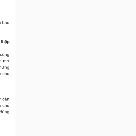
m bảo
 thập
 công
ch mở
nhưng
h cho
ự cản
y chủ
 đúng