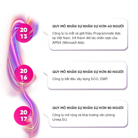
QUY MÔ NHÂN SỰ NHÂN SỰ HƠN 40 NGƯỜI
Công ty ra mắt và giới thiệu Programmatic Ads
tại Việt Nam, trở thành đối tác chiến lược của
APNX (Microsoft Ads).
QUY MÔ NHÂN SỰ NHÂN SỰ HƠN 80 NGƯỜI
Công ty bắt đầu xây dựng DCO, DMP.
QUY MÔ NHÂN SỰ NHÂN SỰ HƠN 80 NGƯỜI
Công ty mở rộng và khai trương văn phòng
Ureka EU.