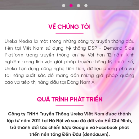
VỀ CHÚNG TÔI
Ureka Media là một trong những công ty truyền thông đầu
tiên tại Việt Nam sử dụng hệ thống DSP - Demand Side
Platform trong truyền thông online. Với hơn 12 năm kinh
nghiệm trong lĩnh vực giải pháp truyền thông kỹ thuật số,
Ureka tận dụng công nghệ tiên tiến, dữ liệu phong phú và
tài năng xuất sắc để mang đến những giải pháp quảng
cáo và tiếp thị hàng đầu tại Đông Nam Á.
QUÁ TRÌNH PHÁT TRIỂN
Công ty TNHH Truyền Thông Ureka Việt Nam được thành
lập từ năm 2011 tại Hà Nội và sau đó dời vào Hồ Chí Minh,
trở thành đối tác chiến lược Google và Facebook phát
triển nền tảng Đến Đâu (dendau.vn).