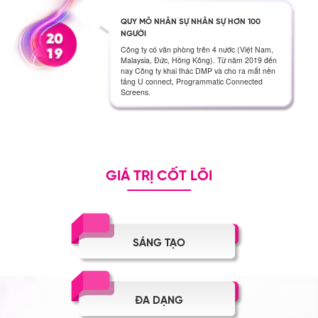
QUY MÔ NHÂN SỰ NHÂN SỰ HƠN 100
NGƯỜI
Công ty có văn phòng trên 4 nước (Việt Nam,
Malaysia, Đức, Hồng Kông). Từ năm 2019 đến
nay Công ty khai thác DMP và cho ra mắt nền
tảng U connect, Programmatic Connected
Screens.
GIÁ TRỊ CỐT LÕI
SÁNG TẠO
ĐA DẠNG