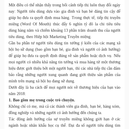
Một điều có thể nhận thấy trong bối cảnh tiếp thị luôn thay đổi ngày
nay: Người tiêu dùng dựa vào gia đình và bạn bè đáng tin cậy để
giúp họ đưa ra quyết định mua hàng. Trong thực tế, tiếp thị truyền
miệng (Word Of Mouth) thúc đẩy 6 nghìn tỷ đô la chi tiêu tiêu
dùng hàng năm và chiếm khoảng 13 phần trăm doanh thu của người
tiêu dùng, theo Hiệp hội Marketing Truyền miệng.
Gần ba phần tư người tiêu dùng tin tưởng ý kiến của các mạng xã
hội họ sử dụng (bao gồm bạn bè, gia đình và người có ảnh hưởng)
để giúp họ đưa ra quyết định đúng về sản phẩm hoặc dịch vụ. Nếu
mọi người có nhiều khả năng tin tưởng và mua hàng từ một thương
hiệu được giới thiệu bởi một người bạn, thì các nhà tiếp thị cần đảm
bảo rằng những người xung quanh đang giới thiệu sản phẩm của
mình trên mạng xã hội họ đang sử dụng.
Dưới đây là ba cách để mọi người nói về thương hiệu của bạn vào
năm 2018:
1. Bao gồm mẹ trong cuộc trò chuyện.
Không chỉ có mẹ, mà cả các thành viên gia đình, bạn bè, hàng xóm,
đồng nghiệp và những người có ảnh hưởng đến chúng ta.
Tác động ảnh hưởng của sự truyền miệng không giới hạn ở các
ngành hoặc nhân khẩu học cụ thể. Đại đa số người tiêu dùng tìm