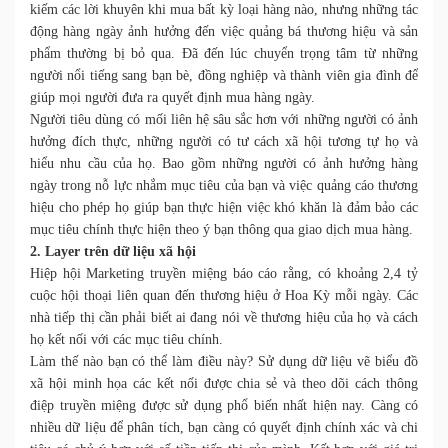
kiếm các lời khuyên khi mua bất kỳ loại hàng nào, nhưng những tác
động hàng ngày ảnh hưởng đến việc quảng bá thương hiệu và sản
phẩm thường bị bỏ qua. Đã đến lúc chuyển trọng tâm từ những
người nổi tiếng sang bạn bè, đồng nghiệp và thành viên gia đình để
giúp mọi người đưa ra quyết định mua hàng ngày.
Người tiêu dùng có mối liên hệ sâu sắc hơn với những người có ảnh
hưởng đích thực, những người có tư cách xã hội tương tự họ và
hiểu nhu cầu của họ. Bao gồm những người có ảnh hưởng hàng
ngày trong nỗ lực nhắm mục tiêu của bạn và việc quảng cáo thương
hiệu cho phép họ giúp bạn thực hiện việc khó khăn là đảm bảo các
mục tiêu chính thực hiện theo ý bạn thông qua giao dịch mua hàng.
2. Layer trên dữ liệu xã hội
Hiệp hội Marketing truyền miệng báo cáo rằng, có khoảng 2,4 tỷ
cuộc hội thoại liên quan đến thương hiệu ở Hoa Kỳ mỗi ngày. Các
nhà tiếp thị cần phải biết ai đang nói về thương hiệu của họ và cách
họ kết nối với các mục tiêu chính.
Làm thế nào bạn có thể làm điều này? Sử dụng dữ liệu vẽ biểu đồ
xã hội minh họa các kết nối được chia sẻ và theo dõi cách thông
điệp truyền miệng được sử dụng phổ biến nhất hiện nay. Càng có
nhiều dữ liệu để phân tích, bạn càng có quyết định chính xác và chi