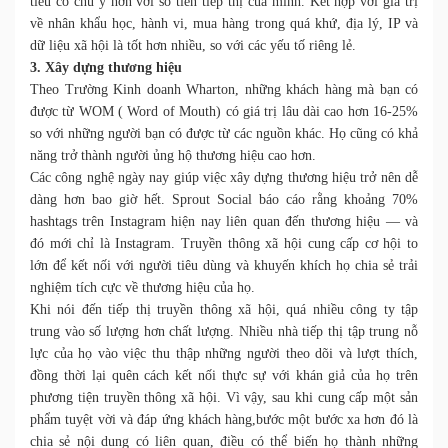
tiêu có chủ ý hơn với số tiền tiếp thị của mình. Kết hợp với giá trị
về nhân khẩu học, hành vi, mua hàng trong quá khứ, địa lý, IP và
dữ liệu xã hội là tốt hơn nhiều, so với các yếu tố riêng lẻ.
3. Xây dựng thương hiệu
Theo Trường Kinh doanh Wharton, những khách hàng mà bạn có
được từ WOM ( Word of Mouth) có giá trị lâu dài cao hơn 16-25%
so với những người bạn có được từ các nguồn khác. Họ cũng có khả
năng trở thành người ủng hộ thương hiệu cao hơn.
Các công nghệ ngày nay giúp việc xây dựng thương hiệu trở nên dễ
dàng hơn bao giờ hết. Sprout Social báo cáo rằng khoảng 70%
hashtags trên Instagram hiện nay liên quan đến thương hiệu — và
đó mới chỉ là Instagram. Truyền thông xã hội cung cấp cơ hội to
lớn để kết nối với người tiêu dùng và khuyến khích họ chia sẻ trải
nghiệm tích cực về
thương hiệu
của họ.
Khi nói đến tiếp thị truyền thông xã hội, quá nhiều công ty tập
trung vào số lượng hơn chất lượng. Nhiều nhà tiếp thị tập trung nỗ
lực của họ vào việc thu thập những người theo dõi và lượt thích,
đồng thời lại quên cách kết nối
thực sự
với khán giả của họ trên
phương tiện truyền thông xã hội. Vì vậy, sau khi cung cấp một sản
phẩm tuyệt vời và đáp ứng khách hàng,bước một bước xa hơn đó là
chia sẻ nội dung có liên quan, điều có thể biến họ thành những