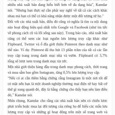
nhiều nhà xuất bản đang hiểu biết hơn về đa dạng hóa”, Kamdar
nói. "Nhưng bạn thực sự cần phải suy nghĩ về tất cả các cách khác
nhau mà bạn có thể có khả năng nhận được một đối tượng từ họ."
Đối với các nhà xuất bản, điều đó cũng có nghĩa là tìm ra nội dung
nào hoạt động hiệu quả nhất trên Google và Facebook (như tin tức
về phong cách cũ và lối sống sau này). Trong báo cáo, nhà xuất bản
cũng có thể xem các loại nguồn lưu lượng truy cập khác như
Flipboard, Twitter và ổ đĩa giới thiệu Pinterest theo danh mục như
thế nào. Ví dụ: Pinterest đã thu hút 13 phần trăm của tất cả các lần
truy cập trang trong danh mục nhà và vườn. Flipboard có 3,7%
tổng số lượt xem trong danh mục tin tức.
Một nhà giới thiệu hàng đầu trong danh mục phong cách, thời trang
và mua sắm bao gồm Instagram, tăng 0,5% lưu lượng truy cập.
“Nếu có ai cần thêm bằng chứng rằng Instagram là một nơi tốt để
có mặt nếu bạn là một doanh nghiệp thương mại điện tử hay bất cứ
thứ gì xung quanh đó, đây là bằng chứng cho thấy bạn nên làm điều
đó,” Kamdar nói.
Nhìn chung, Kamdar cho rằng các nhà xuất bản nên có chiến lược
phát triển hoặc mua lại đối tượng của riêng họ để hiểu các mẫu lưu
lượng truy cập và những gì hoạt động trên một số trang web và