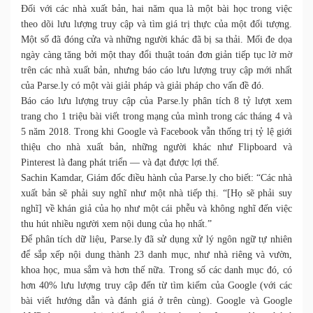
Đối với các nhà xuất bản, hai năm qua là một bài học trong việc
theo dõi lưu lượng truy cập và tìm giá trị thực của một đối tượng.
Một số đã đóng cửa và những người khác đã bị sa thải. Mối đe dọa
ngày càng tăng bởi một thay đổi thuật toán đơn giản tiếp tục lờ mờ
trên các nhà xuất bản, nhưng báo cáo lưu lượng truy cập mới nhất
của Parse.ly có một vài giải pháp và giải pháp cho vấn đề đó.
Báo cáo lưu lượng truy cập của Parse.ly phân tích 8 tỷ lượt xem
trang cho 1 triệu bài viết trong mạng của mình trong các tháng 4 và
5 năm 2018. Trong khi Google và Facebook vẫn thống trị tỷ lệ giới
thiệu cho nhà xuất bản, những người khác như Flipboard và
Pinterest là đang phát triển — và đạt được lợi thế.
Sachin Kamdar, Giám đốc điều hành của Parse.ly cho biết: “Các nhà
xuất bản sẽ phải suy nghĩ như một nhà tiếp thị. “[Họ sẽ phải suy
nghĩ] về khán giả của họ như một cái phễu và không nghĩ đến việc
thu hút nhiều người xem nội dung của họ nhất.”
Để phân tích dữ liệu, Parse.ly đã sử dụng xử lý ngôn ngữ tự nhiên
để sắp xếp nội dung thành 23 danh mục, như nhà riêng và vườn,
khoa học, mua sắm và hơn thế nữa. Trong số các danh mục đó, có
hơn 40% lưu lượng truy cập đến từ tìm kiếm của Google (với các
bài viết hướng dẫn và đánh giá ở trên cùng). Google và Google