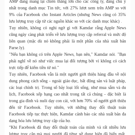
AMP đang mang lại chiến thắng lớn cho các công ty, đáng chú ý
nhất trong danh mục Tin tức, với 27% lượt xem trên AMP so với
9% của Facebook cho Instant Articles (nhưng News cũng có 35%
lưu lượng truy cập từ các nguồn khác so với các danh mục khác) .
Tuy nhiên, không có nghi ngờ gì với Kamdar rằng Apple News
cũng ngày càng phát triển về lưu lượng truy cập referral và mức độ
liên quan (mặc dù nó không phải là một phần của nhà xuất bản
Parse.ly).
"Nếu bạn không có trên Apple News, bạn nên," Kamdar nói. "Bạn
phải nghĩ về nó như việc mua lại đối tượng bởi vì không có cách
trực tiếp để kiếm tiền từ nó."
Tuy nhiên, Facebook vẫn là một người giới thiệu hàng đầu về nội
dung phong cách sống - ngoài giáo dục, bất động sản và luật pháp,
các loại chính trị. Trong số bảy loại lối sống, như mua sắm và du
lịch, Facebook xếp hạng cao nhất trong tất cả chúng - đặc biệt là
trong gia đình và nuôi dạy con cái, với hơn 70% số người giới thiệu
đến từ Facebook. Tuy nhiên, với những thay đổi thuật toán
Facebook tiếp tục thực hiện, Kamdar cảnh báo các nhà xuất bản đa
dạng hóa lưu lượng truy cập của họ.
“Khi Facebook đã thay đổi thuật toán của mình và rất nhiều lưu
lượng truy cập mà mọi người đã từng sử dụng hiện đã biến mất,