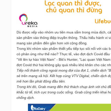
Dù được xếp vào nhóm ưu tiên mua sắm trong mùa dịch, các
sản phẩm vào thông điệp truyền thông. Thấu hiểu hành vi và
mang sản phẩm đến gần hơn với cộng đồng. 
Trong khi nhóm sản phẩm thiết yếu tiếp tục sôi nổi với các 
có phản ứng như thế nào? Thực tế, vào đợt dịch Covid đầu 
“Vẽ lên tự hào Việt Nam” - Biti’s Hunter, “Lạc quan Việt Nam 
đợt Covid thứ hai không gây quá nhiều khó khăn cho các nh
Tiếp nối thành công ngoài mong đợi của đợt 1, chiến dịch “B
sẻ trên mạng xã hội. 
Kết hợp cùng VTV Digital, chiến dịch 
mẽ hơn lần phát động đầu tiên.
Trong khi đó, Grab mang đến thử thách chụp ảnh với chủ đề
khắc tử tế, tích cực trong cuộc sống. Grab cũng triển khai h
chống dịch.