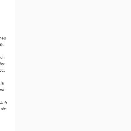
hép 
ệc 
ch 
y: 
c, 
ia 
nh 
ảnh 
ước 