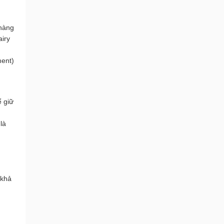
hàng 
iry 
ent) 
 giữ 
à 
khả 