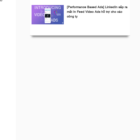
[Performance Based Ads] LinkedIn sắp ra
mắt In Feed Video Ads hỗ trợ cho các
công ty