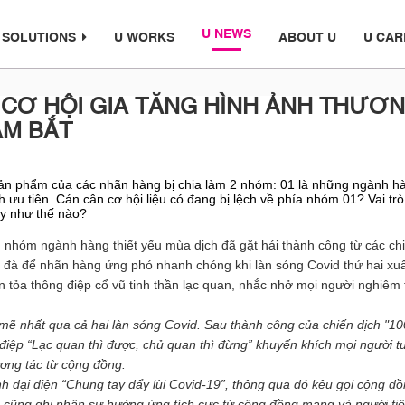
U NEWS
 SOLUTIONS
U WORKS
ABOUT U
U CAR
 CƠ HỘI GIA TĂNG HÌNH ẢNH THƯƠ
ẮM BẮT
 sản phẩm của các nhãn hàng bị chia làm 2 nhóm: 01 là những ngành hà
 ưu tiên. Cán cân cơ hội liệu có đang bị lệch về phía nhóm 01? Vai trò
ày như thế nào?
 nhóm ngành hàng thiết yếu mùa dịch đã gặt hái thành công từ các ch
 đà để nhãn hàng ứng phó nhanh chóng khi làn sóng Covid thứ hai xu
n tỏa thông điệp cổ vũ tinh thần lạc quan, nhắc nhở mọi người nghiêm 
ẽ nhất qua cả hai làn sóng Covid. Sau thành công của chiến dịch 
"10
điệp “Lạc quan thì được, chủ quan thì đừng” khuyến khích mọi người tu
ơng tác từ cộng đồng. 
h đại diện “Chung tay đẩy lùi Covid-19”, thông qua đó kêu gọi cộng đồ
 cũng ghi nhận sự hưởng ứng tích cực từ cộng đồng mạng và người tiê