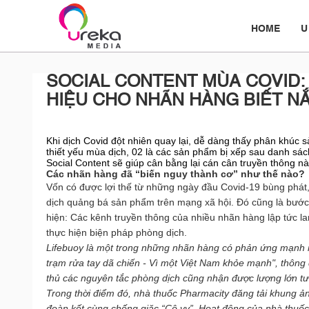
HOME
U
SOCIAL CONTENT MÙA COVID:
HIỆU CHO NHÃN HÀNG BIẾT N
Khi dịch Covid đột nhiên quay lại, dễ dàng thấy phân khúc
thiết yếu mùa dịch, 02 là các sản phẩm bị xếp sau danh sách
Social Content sẽ giúp cân bằng lại cán cân truyền thông n
Các nhãn hàng đã “biến nguy thành cơ” như thế nào?
Vốn có được lợi thế từ những ngày đầu Covid-19 bùng phát,
dịch quảng bá sản phẩm trên mạng xã hội. Đó cũng là bước
hiện: Các kênh truyền thông của nhiều nhãn hàng lập tức la
thực hiện biện pháp phòng dịch.
Lifebuoy là một trong những nhãn hàng có phản ứng mạnh m
trạm rửa tay dã chiến - Vì một Việt Nam khỏe mạnh", thông 
thủ các nguyên tắc phòng dịch cũng nhận được lượng lớn tư
Trong thời điểm đó, nhà thuốc Pharmacity đăng tải khung ản
đoàn kết cùng chống giặc “Cô vy”. Hoạt động của nhà thuốc