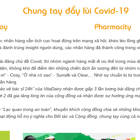
 nhãn hàng vẫn tích cực hoạt động trên mạng xã hội, khéo léo lồng g
 đánh trúng insight người dùng, các nhãn hàng đã thành công trong vi
bài đăng chủ đề Covid, thì nhóm ngành hàng mất đi ưu thế trong mùa dị
tiên, không khó để điểm tên những chiến dịch ấn tượng đến từ nhóm nà
ơi” - Cosy, “Ở nhà có sao” - Sunsilk và Clear,... Nhờ sự chuẩn bị từ trướ
ãn hàng. 
ảo vệ bác sĩ 24h” của VitaDairy nhận được gấp 3 lần lượng bài đăng ch
đợt 2 đã gia tăng lòng tin của cộng đồng và nhận được sự hưởng ứng mạ
 “Lạc quan trong an toàn”, khuyến khích cộng đồng chia sẻ những kho
oạt động 
hỗ trợ ý nghĩa cho Đối tác và Cộng đồng, chung tay cùng cả n