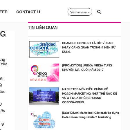
Vietnamese
EER
CONTACT U
TIN LIÊN QUAN
NG
BRANDED CONTENT LÀ GÌ? VÌ SAO
NGÀY CÀNG QUAN TRỌNG & NÊN SỬ
DỤNG
ng 
 của 
[PROMOTION] UREKA MEDIA TUNG
KHUYẾN MẠI CUỐI NĂM 2017
iến
ất
MARKETER NÊN ĐIỀU CHỈNH KẾ
túc
HOẠCH MARKETING NHƯ THẾ NÀO ĐỂ
VƯỢT QUA KHỦNG HOẢNG
CORONAVIRUS
0 
ân 
[Data Driven Marketing] Các cách áp dụng
Data-Driven trong Content Marketing
ng 
u 