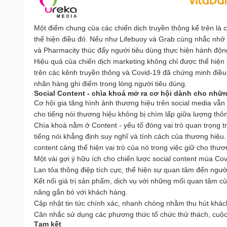
Một điểm chung của các chiến dịch truyền thông kể trên là
thể hiện điều đó. Nếu như Lifebuoy và Grab cùng nhắc nhở 
và Pharmacity thúc đẩy người tiêu dùng thực hiện hành động
Hiệu quả của chiến dịch marketing không chỉ được thể hiệ
trên các kênh truyền thông và Covid-19 đã chứng minh điều 
nhãn hàng ghi điểm trong lòng người tiêu dùng. 
Social Content - chìa khoá mở ra cơ hội dành cho những
Cơ hội gia tăng hình ảnh thương hiệu trên social media vẫn
cho tiếng nói thương hiệu không bị chìm lấp giữa lượng thôn
Chìa khoá nằm ở Content - yếu tố đóng vai trò quan trọng t
tiếng nói khẳng định suy nghĩ và tính cách của thương hiệu. 
content càng thể hiện vai trò của nó trong việc giữ cho thươ
Một vài gợi ý hữu ích cho chiến lược social content mùa Cov
Lan tỏa thông điệp tích cực, thể hiện sự quan tâm đến ngườ
Kết nối giá trị sản phẩm, dịch vụ với những mối quan tâm củ
năng gắn bó với khách hàng.
Cập nhật tin tức chính xác, nhanh chóng nhằm thu hút khách
Cân nhắc sử dụng các phương thức tổ chức thử thách, cuộc t
Tạm kết