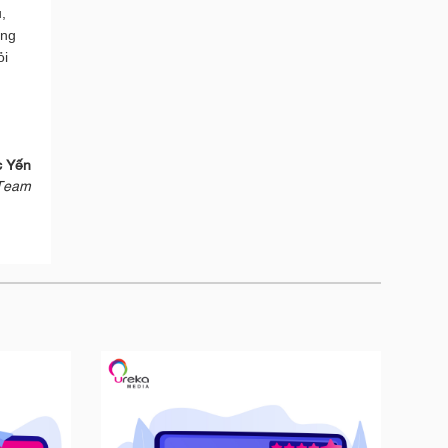
 
ng 
i 
c Yến
 Team