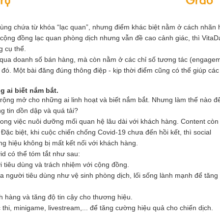
 cùng chứa từ khóa “lạc quan”, nhưng điểm khác biệt nằm ở cách nhãn 
cộng đồng lạc quan phòng dịch nhưng vẫn đề cao cảnh giác, thì VitaDa
 cụ thể. 
n qua doanh số bán hàng, mà còn nằm ở các chỉ số tương tác (engagem
đó. Một bài đăng đúng thông điệp - kịp thời điểm cũng có thể giúp các 
 ai biết nắm bắt. 
 rộng mở cho những ai linh hoạt và biết nắm bắt. Nhưng làm thế nào để
g tin dồn dập và quá tải? 
rong việc nuôi dưỡng mối quan hệ lâu dài với khách hàng. Content còn l
Đặc biệt, khi cuộc chiến chống Covid-19 chưa đến hồi kết, thì social 
ng hiệu không bị mất kết nối với khách hàng. 
id có thể tóm tắt như sau:
i tiêu dùng và trách nhiệm với cộng đồng.
a người tiêu dùng như vệ sinh phòng dịch, lối sống lành mạnh để tăng 
 hàng và tăng độ tin cậy cho thương hiệu. 
hi, minigame, livestream,... để tăng cường hiệu quả cho chiến dịch. 