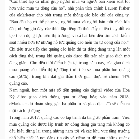
“Các thiết lập cá nhân giúp người mua và người bán kiểm soát tốt
hơn việc mua tự động của họ”, nhà phân tích chính Lauren Fisher
của eMarketer cho biết trong một thông cáo báo chí của công ty.
"Ban đầu họ có thể phục vụ người mua và người bán một cách kín
đáo, nhưng giờ đây các thiết lập riêng đã thúc đẩy nhiều thay đổi và
tạo thêm động lực trên thị trường, vì cả hai bên đều tìm cách kiểm
soát nhiều hơn từ những nỗ lực quảng cáo hiển thị tự động của họ."
Chi tiêu trực tiếp cho quảng cáo hiển thị tự động đang tăng lên một
cách tổng thể, trong khi quảng cáo được đặt trên sàn giao dịch mở
đang giảm. Cho đến thời điểm hiện tại trong năm nay, các giao dịch
mua quảng cáo hiển thị tự động trực tiếp sẽ mua phần lớn quảng
cáo (56%), trong khi đặt giá thầu thời gian thực sẽ chiếm 44%
quảng cáo.
Năm ngoái, hơn một nửa số tiền quảng cáo digital video của Hoa
Kỳ được giao dịch thông qua tự động hóa; vào năm 2018,
eMarketer dự đoán rằng gần ba phần tư số giao dịch đó sẽ diễn ra
một cách tự động.
Trong năm 2017, quảng cáo có lập trình đã tăng 28 phần trăm. Việc
mua quảng cáo được lập trình tự động đang gia tăng mà không có
dấu hiệu dừng lại trong những năm tới và các khu vực tăng trưởng
phổ biến nhất là nơi đáng tin cậy và riêng tư để mua những quảng