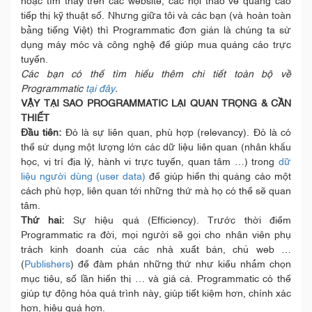
hoặc tìm thấy trên các website, các hội thảo về quảng cáo
tiếp thị kỹ thuật số. Nhưng giữa tôi và các bạn (và hoàn toàn
bằng tiếng Việt) thì Programmatic đơn giản là chúng ta sử
dụng máy móc và công nghệ để giúp mua quảng cáo trực
tuyến.
Các bạn có thể tìm hiểu thêm chi tiết toàn bộ về
Programmatic
tại đây
.
VẬY TẠI SAO PROGRAMMATIC LẠI QUAN TRỌNG & CẦN
THIẾT
Đầu tiên:
Đó là sự liên quan, phù hợp (relevancy). Đó là có
thể sử dụng một lượng lớn các dữ liệu liên quan (nhân khẩu
học, vị trí địa lý, hành vi trực tuyến, quan tâm …) trong
dữ
liệu người dùng (user data)
để giúp hiển thị quảng cáo một
cách phù hợp, liên quan tới những thứ mà họ có thể sẽ quan
tâm.
Thứ hai:
Sự hiệu quả (Efficiency). Trước thời điểm
Programmatic ra đời, mọi người sẽ gọi cho nhân viên phụ
trách kinh doanh của các nhà xuất bản, chủ web …
(
Publishers
) để đàm phán những thứ như kiểu nhắm chọn
mục tiêu, số lần hiển thị … và giá cả. Programmatic có thể
giúp tự động hóa quá trình này, giúp tiết kiệm hơn, chính xác
hơn, hiệu quả hơn.