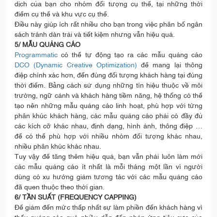
dịch của bạn cho nhóm đối tượng cụ thể, tại những thời
điểm cụ thể và khu vực cụ thể.
Điều này giúp ích rất nhiều cho bạn trong việc phân bố ngân
sách tránh dàn trải và tiết kiệm nhưng vẫn hiệu quả.
5/ MẪU QUẢNG CÁO
Programmatic
có thể tự động tạo ra các mẫu quảng cáo
DCO (Dynamic Creative Optimization)
để mang lại thông
điệp chính xác hơn, đến đúng đối tượng khách hàng tại đúng
thời điểm. Bằng cách sử dụng những tín hiệu thuộc về môi
trường, ngữ cảnh và khách hàng tiềm năng, hệ thống có thể
tạo nên những mẫu quảng cáo linh hoạt, phù hợp với từng
phân khúc khách hàng, các mẫu quảng cáo phải có đầy đủ
các kích cỡ khác nhau, định dạng, hình ảnh, thông điệp …
để có thể phù hợp với nhiều nhóm đối tượng khác nhau,
nhiều phân khúc khác nhau.
Tuy vậy để tăng thêm hiệu quả, bạn vẫn phải luôn làm mới
các mẫu quảng cáo ít nhất là mỗi tháng một lần vì người
dùng có xu hướng giảm tương tác với các mẫu quảng cáo
đã quen thuộc theo thời gian.
6/ TẦN SUẤT (FREQUENCY CAPPING)
Để giảm đến mức thấp nhất sự làm phiền đến khách hàng vì