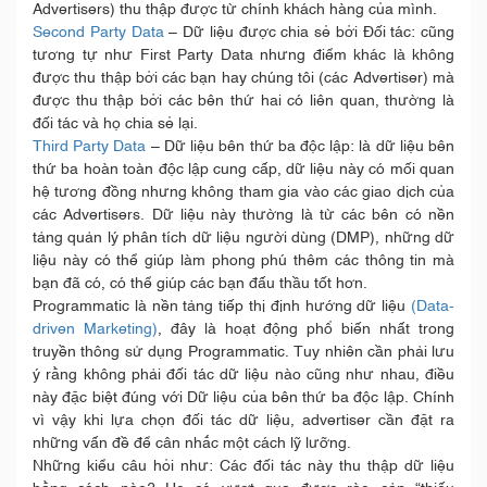
Advertisers) thu thập được từ chính khách hàng của mình.
Second Party Data
– Dữ liệu được chia sẻ bởi Đối tác: cũng
tương tự như First Party Data nhưng điểm khác là không
được thu thập bởi các bạn hay chúng tôi (các Advertiser) mà
được thu thập bởi các bên thứ hai có liên quan, thường là
đối tác và họ chia sẻ lại.
Third Party Data
– Dữ liệu bên thứ ba độc lập: là dữ liệu bên
thứ ba hoàn toàn độc lập cung cấp, dữ liệu này có mối quan
hệ tương đồng nhưng không tham gia vào các giao dịch của
các Advertisers. Dữ liệu này thường là từ các bên có nền
tảng quản lý phân tích dữ liệu người dùng (DMP), những dữ
liệu này có thể giúp làm phong phú thêm các thông tin mà
bạn đã có, có thể giúp các bạn đấu thầu tốt hơn.
Programmatic là nền tảng tiếp thị định hướng dữ liệu
(Data-
driven Marketing)
, đây là hoạt động phổ biến nhất trong
truyền thông sử dụng Programmatic. Tuy nhiên cần phải lưu
ý rằng không phải đối tác dữ liệu nào cũng như nhau, điều
này đặc biệt đúng với Dữ liệu của bên thứ ba độc lập. Chính
vì vậy khi lựa chọn đối tác dữ liệu, advertiser cần đặt ra
những vấn đề để cân nhắc một cách lỹ lưỡng.
Những kiểu câu hỏi như: Các đối tác này thu thập dữ liệu