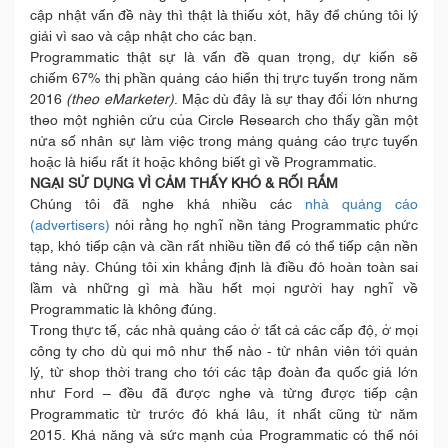
cập nhật vấn đề này thì thật là thiếu xót, hãy để chúng tôi lý
giải vì sao và cập nhật cho các bạn.
Programmatic thật sự là vấn đề quan trọng, dự kiến sẽ
chiếm 67% thị phần quảng cáo hiển thị trực tuyến trong năm
2016
(theo eMarketer)
. Mặc dù đây là sự thay đổi lớn nhưng
theo một nghiên cứu của Circle Research cho thấy gần một
nửa số nhân sự làm việc trong mảng quảng cáo trực tuyến
hoặc là hiểu rất ít hoặc không biết gì về Programmatic.
NGẠI SỬ DỤNG VÌ CẢM THẤY KHÓ & RỐI RẮM
Chúng tôi đã nghe khá nhiều các
nhà quảng cáo
(advertisers)
nói rằng họ nghĩ nền tảng Programmatic phức
tạp, khó tiếp cận và cần rất nhiều tiền để có thể tiếp cận nền
tảng này. Chúng tôi xin khẳng định là điều đó hoàn toàn sai
lầm và những gì mà hầu hết mọi người hay nghĩ về
Programmatic là không đúng.
Trong thực tế, các nhà quảng cáo ở tất cả các cấp độ, ở mọi
công ty cho dù qui mô như thế nào - từ nhân viên tới quản
lý, từ shop thời trang cho tới các tập đoàn đa quốc giá lớn
như Ford – đều đã được nghe và từng được tiếp cận
Programmatic từ trước đó khá lâu, ít nhất cũng từ năm
2015. Khả năng và sức mạnh của Programmatic có thể nói