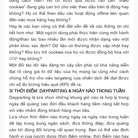
bằng cách nào? Họ có vượt qua được rào cản “thiếu
cookies” đang gây cản trở cho việc theo dấu trên di động hay
không? Họ có thể theo dấu các hoạt động offline liên quan
đến việc mua hàng hay không?
Hay là các bạn cũng có thể đặt vấn đề về các thông tin chi
tiết hơn như: Một người dùng phải thực hiện cùng một hành
động/thao tác bao nhiêu lần mới được nhận dạng vào một
phân khúc xác định? Dữ liệu có thường được cập nhật hay
không? Kho lưu trữ cookies của họ có được đồng bộ hóa với
DSP
hay không?
Một đối tác dữ liệu đáng tin cậy cần phải có khả năng diễn
đạt rõ ràng giá trị dữ liệu của họ mang lại cũng như cách
chúng hỗ trợ cho việc targeting của chiến dịch để đạt được
chỉ số đo lường hiệu quả (KPI) đề ra.
3/ THỜI ĐIỂM: DAYPARTING & NGÀY NÀO TRONG TUẦN
Dayparting là lựa chọn những khung giờ nào là hợp lý trong
ngày để quảng cáo đón đầu khách hàng tiềm năng kết hợp
với việc nhắm đúng khách hàng mục tiêu.
Lựa chọn thời điểm nào trong ngày và ngày nào trong tuần
để tập trung bung ngân sách, đưa thông điệp, đưa quảng
cáo tới đúng đối tượng rất quan trọng. Bạn có thể xác định
hành vi của người dùng (thời điểm online, thời điểm nào hay