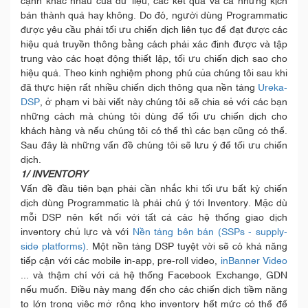
cạnh khác nhau của dữ liệu, các kết quả và cả những kịch
bản thành quả hay không. Do đó, người dùng Programmatic
được yêu cầu phải tối ưu chiến dịch liên tục để đạt được các
hiệu quả truyền thông bằng cách phải xác định được và tập
trung vào các hoạt động thiết lập, tối ưu chiến dịch sao cho
hiệu quả. Theo kinh nghiệm phong phú của chúng tôi sau khi
đã thực hiện rất nhiều chiến dịch thông qua nền tảng
Ureka-
DSP
, ở phạm vi bài viết này chúng tôi sẽ chia sẻ với các bạn
những cách mà chúng tôi dùng để tối ưu chiến dịch cho
khách hàng và nếu chúng tôi có thể thì các bạn cũng có thể.
Sau đây là những vấn đề chúng tôi sẽ lưu ý để tối ưu chiến
dịch.
1/ INVENTORY
Vấn đề đầu tiên bạn phải cần nhắc khi tối ưu bất kỳ chiến
dịch dùng Programmatic là phải chú ý tới Inventory. Mặc dù
mỗi DSP nên kết nối với tất cả các hệ thống giao dịch
inventory chủ lực và với
Nền tảng bên bán (SSPs - supply-
side platforms)
. Một nền tảng DSP tuyệt vời sẽ có khả năng
tiếp cận với các mobile in-app, pre-roll video,
inBanner Video
... và thậm chí với cả hệ thống Facebook Exchange, GDN
nếu muốn. Điều này mang đến cho các chiến dịch tiềm năng
to lớn trong việc mở rộng kho inventory hết mức có thể để