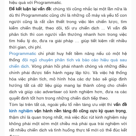
hiệu quả với Programmatic.
Để kết luận lại vấn đề:
chúng tôi cũng nhắc lại một lần nữa là
dù thì Programmatic cũng chỉ là những cỗ máy và yếu tố con
người cũng là rất cần thiết trong việc lên chiến lược, tìm
kiếm chiến thuật, theo dõi, tối ưu chiến dịch ... Vì vấn đề
phân tích thì con người vẫn thường nhanh hơn trong việc
tìm hiểu lý do, đưa ra giải pháp … giúp tiết kiệm rất nhiều
thời gian, chi phí.
Programmatic
chỉ phát huy hết tiềm năng nếu có một hệ
thống
đội ngũ chuyên phân tích và báo cáo hiệu quả sau
chiến dịch
. Vòng phản hồi phải nhanh chóng và những điều
chỉnh phải được tiến hành ngay lập tức. Và việc hệ thống
hóa việc phân tích, mô hình hóa các dự báo sẽ giúp định
hướng tất cả dữ liệu giúp mang lại thành công cho chiến
dịch và giúp các advertiser có kinh nghiệm hơn, đưa ra các
quyết định tốt hơn trong những chiến dịch tiếp theo.
Tóm lại trên tất cả, ngoài yếu tố nền tảng ưu việt thì
vấn đề
kinh nghiệm
vận hành nền tảng đó cũng cực kỳ quan trọng
,
thậm chí là quan trọng nhất, mà việc đúc rút kinh nghiệm này
không phải một sớm một chiều mà phải qua trải nghiệm với
rất nhiều chiến dịch và tình huống thực tế mới có thể đúc kết