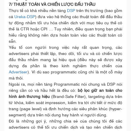
7/ THUẬT TOÁN VÀ CHIẾN LƯỢC ĐẤU THẦU
Thực tế có khá nhiều nền tảng
DSP
trên thị trường (bao gồm
cả
Ureka-DSP
) đưa vào hệ thống các thuật toán để đấu thầu
tự động nhằm tối ưu hóa chiến dịch với mục tiêu cụ thể có
thể là CTR hoặc CPI … Tuy nhiên, điều quan trọng bạn phải
hiểu rằng không nên dựa hoàn toàn vào các thuật toán có
sẵn.
Yếu tố con người trong việc này rất quan trọng, các
advertisers phải thiết lập, theo dõi, tối ưu và có chiến lược
đấu thầu nhằm mang lại hiệu quả (điều này sẽ được xây
dựng đa phần là theo kinh nghiệm thực chiến của
Advertiser
). Vì dù sao programmatic cũng chỉ là một cỗ máy
mà thôi.
Ngoài ra, mọi nền tảng Programmatic nói chung và DSP nói
riêng cần có và hầu hết là đều có:
bộ lọc giữ an toàn cho
hình ảnh thương hiệu
(Brand-Safe Filter), targeting dựa trên
từ khóa, kiểm soát impression, kiểm tra tới chi tiết ở mức độ
trang (page level) và định hướng các siêu phân khúc (hyper-
segment) dựa trên nội dung hay hành vi người dùng.
Đó là những gợi ý, những chia sẻ của chúng tôi để các
advertisers có thể tối ưu chiến dịch và tạo nên chiến dịch