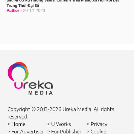
Bật Mí 05 Xu Hướng Visual Content Trên Mạng Xã Hội Nổi Bật
Trong Thời Đại Số
Author -
20-12-2023
Copyright © 2013-2026 Ureka Media. All rights
reserved.
> Home
> U Works
> Privacy
> For Advertiser
> For Publisher
> Cookie