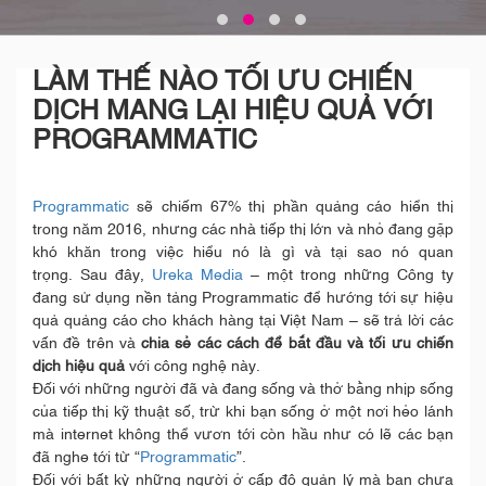
LÀM THẾ NÀO TỐI ƯU CHIẾN
DỊCH MANG LẠI HIỆU QUẢ VỚI
PROGRAMMATIC
Programmatic
sẽ chiếm 67% thị phần quảng cáo hiển thị
trong năm 2016, nhưng các nhà tiếp thị lớn và nhỏ đang gặp
khó khăn trong việc hiểu nó là gì và tại sao nó quan
trọng. Sau đây,
Ureka Media
– một trong những Công ty
đang sử dụng nền tảng Programmatic để hướng tới sự hiệu
quả quảng cáo cho khách hàng tại Việt Nam – sẽ trả lời các
vấn đề trên và
chia sẻ các cách để bắt đầu và tối ưu chiến
dịch hiệu quả
với công nghệ này.
Đối với những người đã và đang sống và thở bằng nhịp sống
của tiếp thị kỹ thuật số, trừ khi bạn sống ở một nơi hẻo lánh
mà internet không thể vươn tới còn hầu như có lẽ các bạn
đã nghe tới từ “
Programmatic
”.
Đối với bất kỳ những người ở cấp độ quản lý mà bạn chưa