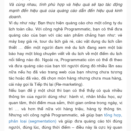
Và cùng nhau, tính phù hợp và hiệu quả sẽ tạo tác động
mạnh đến hiệu quả của quảng cáo dẫn đến hiệu quả kinh
doanh.
Ví dụ như này: Bạn thực hiện quảng cáo cho một công ty du
lịch toàn cầu. Với công nghệ Programmatic, bạn có thể đưa
quảng cáo của bạn với các sản phẩm chẳng hạn như: vé
máy bay giá rẻ, tour du lịch giá rẻ, các vật dụng du lịch cần
thiết … đến một người đam mê du lịch đang xem một bài
báo hay một blog chuyên viết về du lịch về một điểm du lịch
nổi tiếng nào đó. Ngoài ra, Programmatic còn có thể đi theo
và đưa quảng cáo của bạn tới người dùng đó nhiều lần sau
nữa nếu họ đã vào trang web của bạn nhưng chưa tương
tác hoặc đã vào, đã chọn món hàng nhưng chưa mua hàng,
cái này gọi là Tiếp thị lại (Re-marketing).
Nếu bạn để ý một chút thì bạn có thể thấy có quá nhiều
thông tin của người dùng như: hành vì, nhân khẩu học, sự
quan tâm, thời điểm mua sắm, thời gian online trong ngày, vị
trí … và hơn thế nữa với hàng triệu, hàng tỷ thông tin.
Nhưng với công nghệ Programmatic, sẽ giúp bạn
tổng hợp,
phân loại (segmentation)
và giúp đưa quảng cáo tới đúng
người, đúng lúc, đúng thời điểm – điều này là cực kỳ quan