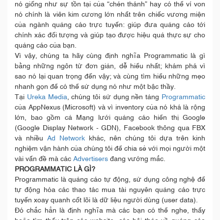
nó giống như sự tồn tại của “chén thánh” hay có thể ví von
nó chính là viên kim cương lớn nhất trên chiếc vương miện
của ngành quảng cáo trực tuyến: giúp đưa quảng cáo tới
chính xác đối tượng và giúp tạo được hiệu quả thực sự cho
quảng cáo của bạn.
Vì vậy, chúng ta hãy cùng định nghĩa Programmatic là gì
bằng những ngôn từ đơn giản, dễ hiểu nhất; khám phá vì
sao nó lại quan trọng đến vậy; và cùng tìm hiểu những mẹo
nhanh gọn để có thể sử dụng nó như một bậc thầy.
Tại
Ureka Media
, chúng tôi sử dụng nền tảng
Programmatic
của AppNexus (Microsoft) và vì inventory của nó khá là rộng
lớn, bao gồm cả Mạng lưới quảng cáo hiển thị Google
(Google Display Network - GDN), Facebook thông qua FBX
và nhiều
Ad Network
khác, nên chúng tôi dựa trên kinh
nghiệm vận hành của chúng tôi để chia sẻ với mọi người một
vài vấn đề mà các
Advertisers
đang vướng mắc.
PROGRAMMATIC LÀ GÌ?
Programmatic là quảng cáo tự động, sử dụng công nghệ để
tự động hóa các thao tác mua tài nguyên quảng cáo trực
tuyến xoay quanh cốt lõi là dữ liệu người dùng (user data).
Đó chắc hẳn là định nghĩa mà các bạn có thể nghe, thấy