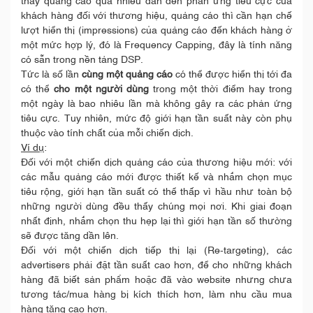
thấy quảng cáo quá nhiều dẫn đến phản ứng tiêu cực của
khách hàng đối với thương hiệu, quảng cáo thì cần hạn chế
lượt hiển thị (impressions) của quảng cáo đến khách hàng ở
một mức hợp lý, đó là Frequency Capping, đây là tính năng
có sẵn trong nền tảng DSP.
Tức là số lần
cùng một quảng cáo
có thể được hiển thị tới đa
có thể
cho một người dùng
trong một thời điểm hay trong
một ngày là bao nhiêu lần mà không gây ra các phản ứng
tiêu cực. Tuy nhiên, mức độ giới hạn tần suất này còn phụ
thuộc vào tính chất của mỗi chiến dịch.
Ví dụ
:
Đối với một chiến dịch quảng cáo của thương hiệu mới: với
các mẫu quảng cáo mới được thiết kế và nhắm chọn mục
tiêu rộng, giới hạn tần suất có thể thấp vì hầu như toàn bộ
những người dùng đều thấy chúng mọi nơi. Khi giai đoạn
nhất định, nhắm chọn thu hẹp lại thì giới hạn tần số thường
sẽ được tăng dần lên.
Đối với một chiến dịch tiếp thị lại (Re-targeting), các
advertisers phải đặt tần suất cao hơn, để cho những khách
hàng đã biết sản phẩm hoặc đã vào website nhưng chưa
tương tác/mua hàng bị kích thích hơn, làm nhu cầu mua
hàng tăng cao hơn.