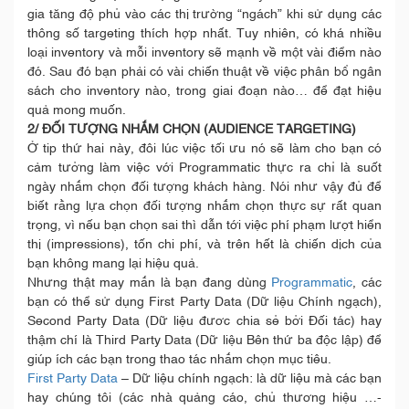
gia tăng độ phủ vào các thị trường “ngách” khi sử dụng các
thông số targeting thích hợp nhất. Tuy nhiên, có khá nhiều
loại inventory và mỗi inventory sẽ mạnh về một vài điểm nào
đó. Sau đó bạn phải có vài chiến thuật về việc phân bổ ngân
sách cho inventory nào, trong giai đoạn nào… để đạt hiệu
quả mong muốn.
2/ ĐỐI TƯỢNG NHẮM CHỌN (AUDIENCE TARGETING)
Ở tip thứ hai này, đôi lúc việc tối ưu nó sẽ làm cho bạn có
cảm tưởng làm việc với Programmatic thực ra chỉ là suốt
ngày nhắm chọn đối tượng khách hàng. Nói như vậy đủ để
biết rằng lựa chọn đối tượng nhắm chọn thực sự rất quan
trọng, vì nếu bạn chọn sai thì dẫn tới việc phí phạm lượt hiển
thị (impressions), tốn chi phí, và trên hết là chiến dịch của
bạn không mang lại hiệu quả.
Nhưng thật may mắn là bạn đang dùng
Programmatic
, các
bạn có thể sử dụng First Party Data (Dữ liệu Chính ngạch),
Second Party Data (Dữ liệu đươc chia sẻ bởi Đối tác) hay
thậm chí là Third Party Data (Dữ liệu Bên thứ ba độc lập) để
giúp ích các bạn trong thao tác nhắm chọn mục tiêu.
First Party Data
– Dữ liệu chính ngạch: là dữ liệu mà các bạn
hay chúng tôi (các nhà quảng cáo, chủ thương hiệu …-