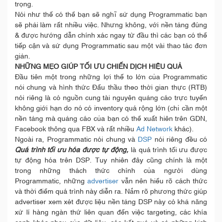
trọng.
Nói như thế có thể bạn sẽ nghĩ sử dụng Programmatic bạn
sẽ phải làm rất nhiều việc. Nhưng không, với nền tảng đúng
& được hướng dẫn chính xác ngay từ đầu thì các bạn có thể
tiếp cận và sử dụng Programmatic sau một vài thao tác đơn
giản.
NHỮNG MẸO GIÚP TỐI ƯU CHIẾN DỊCH HIỆU QUẢ
Đầu tiên một trong những lợi thế to lớn của Programmatic
nói chung và hình thức Đấu thầu theo thời gian thực (RTB)
nói riêng là có nguồn cung tài nguyên quảng cáo trực tuyến
không giới hạn do nó có inventory quá rộng lớn (chỉ cần một
nền tảng mà quảng cáo của bạn có thể xuất hiên trên GDN,
Facebook thông qua FBX và rất nhiều
Ad Network
khác).
Ngoài ra, Programmatic nói chung và
DSP
nói riêng đều có
Quá trình tối ưu hóa được tự động,
là quá trình tối ưu được
tự động hóa trên DSP. Tuy nhiên đây cũng chính là một
trong những thách thức chính của người dùng
Programmatic, những
advertiser
vẫn nên hiểu rõ cách thức
và thời điểm quá trình này diễn ra. Nắm rõ phương thức giúp
advertiser xem xét được liệu nền tảng DSP này có khả năng
xử lí hàng ngàn thứ liên quan đến việc targeting, các khía