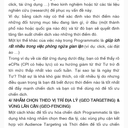
click, tải ứng dụng …) theo kinh nghiệm hoặc từ các tài liệu
nghiên cứu (research) để phục vụ vấn đề này.
Ví dụ: bằng cách này có thể xác định vào thời điểm nào
những đối tượng mục tiêu đang làm gì, ở đâu (một thành
phố nào hoặc quốc gia nào đó) và từ đó bạn sẽ quyết định
tăng tần suất chiến dịch vào những thời điểm đó.
Một lợi thế khác của việc này trong Programmatic là
giúp ích
rất nhiều trong việc phòng ngừa gian lận
(ví dụ: click, cài đặt
ảo …)
Trong ví dụ về cài đặt ứng dụng dưới đây, bạn có thể thấy rõ
eCPIs (CPI có hiệu lực) có xu hướng giảm từ thứ Tư trở đi
tới mức thấp nhất vào cuối tuần. Tại sao lại là ngày thứ
Tư? Thật sự là khá khó giải thích, có rất nhiều lý do nhưng
điều quan trọng là bạn đã biết được thời điểm nào là tốt nhất
để đẩy mạnh chiến dịch và bạn có thể dùng nó để tối ưu
chiến dịch.
4/ NHẮM CHỌN THEO VỊ TRÍ ĐỊA LÝ (GEO TARGETING) &
VÙNG LÂN CẬN (GEO-FENCING)
Một cách khác để tối ưu hóa chiến dịch Programmatic là tận
dụng khả năng nhắm chọn theo địa lý, các vùng phụ cận kết
hợp với Audience Targeting và Thời điểm để tối ưu chiến