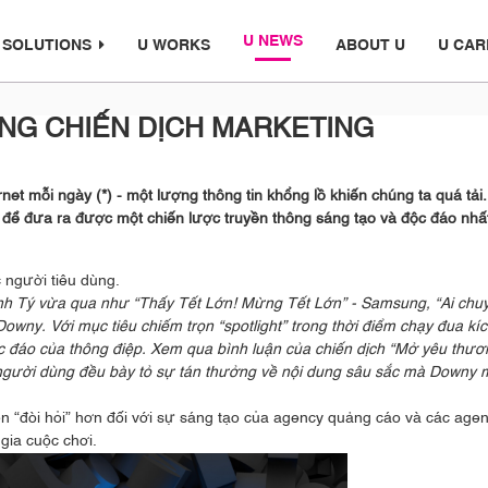
U NEWS
 SOLUTIONS
U WORKS
ABOUT U
U CAR
NG CHIẾN DỊCH MARKETING
et mỗi ngày (*) - một lượng thông tin khổng lồ khiến chúng ta quá tải.
 để đưa ra được một chiến lược truyền thông sáng tạo và độc đáo nhấ
c người tiêu dùng.
Canh Tý vừa qua như “Thấy Tết Lớn! Mừng Tết Lớn” - Samsung, “Ai chu
owny. Với mục tiêu chiếm trọn “spotlight” trong thời điểm chạy đua kí
ộc đáo của thông điệp. Xem qua bình luận của chiến dịch “Mở yêu thươ
 người dùng đều bày tỏ sự tán thưởng về nội dung sâu sắc mà Downy
ên “đòi hỏi” hơn đối với sự sáng tạo của agency quảng cáo và các age
 gia cuộc chơi.