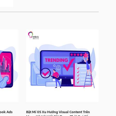
book Ads
Bật Mí 05 Xu Hướng Visual Content Trên