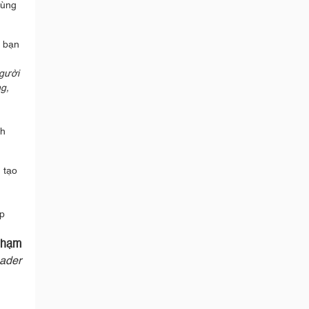
dùng
, bạn
người
g,
nh
 tạo
ợp
Phạm
eader