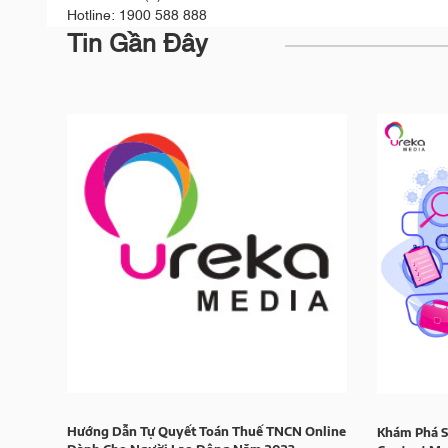
Hotline: 1900 588 888
Tin Gần Đây
Hướng Dẫn Tự Quyết Toán Thuế TNCN Online
Khám Phá S