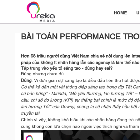
HOME
U
BÀI TOÁN PERFORMANCE TRO
Hơn 68 triệu người dùng Việt Nam chia sẻ nội dung lên Intern
pháp của không ít nhãn hàng lẫn các agency là làm thế nào
Tập trung vào yếu tố sáng tạo - đúng hay sai?
Đúng nhưng chưa đủ.
Đúng
. Vì đơn giản sự sáng tạo là điều đẩu tiên thu hút đượ
Có thể kể đến một vài thông điệp sáng tạo trong dịp Tết 
cũ bán hông” - Mirinda, “Mở yêu thương, lan hương Tết” – D
cầu, chỉ số đo lường (KPI) sự thắng bại chính là mức độ đ
lan hương Tết” của Downy, chúng ta sẽ nhận thấy hầu hết
truyền tải.
Chính vì vậy, không khó hiểu khi các nhãn hàng đang trở n
cũng không còn lựa chọn nào ngoài việc thích nghi và tham