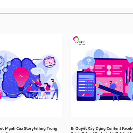
ức Mạnh Của Storytelling Trong
Bí Quyết Xây Dựng Content Face