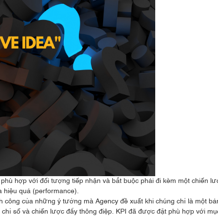
hù hợp với đối tượng tiếp nhận và bắt buộc phải đi kèm một chiến lư
a hiệu quả (performance).
 công của những ý tưởng mà Agency đề xuất khi chúng chỉ là một bả
 chỉ số và chiến lược đẩy thông điệp. KPI đã được đặt phù hợp với mụ