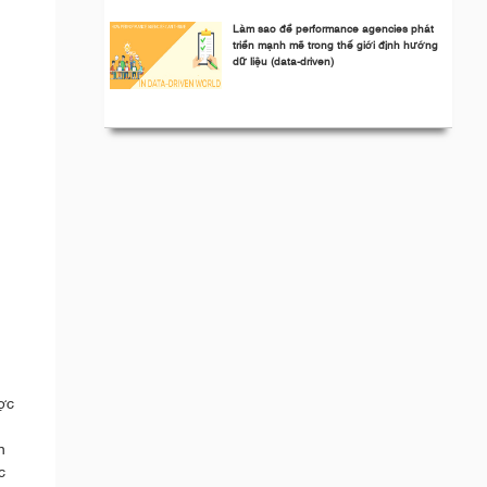
Làm sao để performance agencies phát
triển mạnh mẽ trong thế giới định hướng
dữ liệu (data-driven)
ợc
n
c