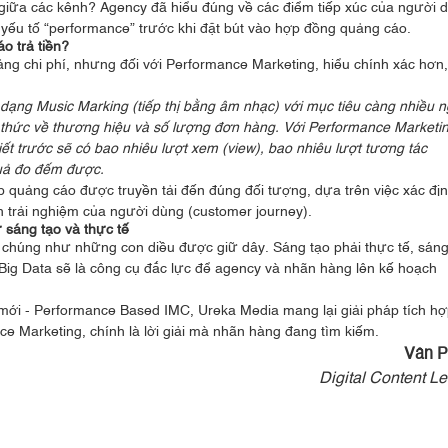
 giữa các kênh? Agency đã hiểu đúng về các điểm tiếp xúc của người 
yếu tố “performance” trước khi đặt bút vào hợp đồng quảng cáo.
o trả tiền?
ng chi phí, nhưng đối với Performance Marketing, hiểu chính xác hơn
 dạng Music Marking (tiếp thị bằng âm nhạc) với mục tiêu càng nhiều 
 thức về thương hiệu và số lượng đơn hàng. Với Performance Marketin
t trước sẽ có bao nhiêu lượt xem (view), bao nhiêu lượt tương tác
quả đo đếm được.
 quảng cáo được truyền tải đến đúng đối tượng, dựa trên việc xác đị
nh trải nghiệm của người dùng (customer journey).
 sáng tạo và thực tế
chúng như những con diều được giữ dây. Sáng tạo phải thực tế, sáng
 Big Data sẽ là công cụ đắc lực để agency và nhãn hàng lên kế hoạch
 mới - Performance Based IMC, Ureka Media mang lại giải pháp tích h
e Marketing, chính là lời giải mà nhãn hàng đang tìm kiếm.
Vân 
Digital Content L