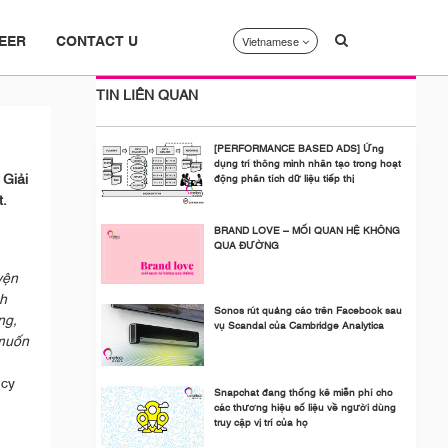
Vietnamese
EER
CONTACT U
TIN LIÊN QUAN
[PERFORMANCE BASED ADS] Ứng
dụng trí thông minh nhân tạo trong hoạt
 Giải
động phân tích dữ liệu tiếp thị
t.
BRAND LOVE – MỐI QUAN HỆ KHÔNG
QUA ĐƯỜNG
yện
ch
Sonos rút quảng cáo trên Facebook sau
ng,
vụ Scandal của Cambridge Analytica
 muốn
ncy
Snapchat đang thống kê miễn phí cho
các thương hiệu số liệu về người dùng
truy cập vị trí của họ