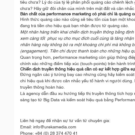
tiêu chưa? Lý do của tỷ lệ phân phối quảng cáo chênh lệch
chưa? Hãy giữ đôi chân của mình trên mặt đất và cân nhắc 
Bản chất của performance marketing có phải chỉ là quảng cá
Hình thức quảng cáo nào cũng sẽ tiêu tốn của bạn một khoả
đang trả tiền cho hiệu quả bạn nhận được từ quảng cáo.
Một nhãn hàng triển khai chiến dịch truyền thông bằng định
xem càng tốt phục vụ cho mục đích cuối cùng là tăng nhận
nhãn hàng này không bỏ ra một khoảng chi phí mà không biế
(engagement). Tiền chỉ được thanh toán cho những hiệu 
Quan trọng hơn, performance marketing còn giúp thông điệp
chính xác những điểm tiếp xúc (touch-points) trên hành trì
Chiến dịch truyền thông hiệu quả cần có sự kết hợp giữa sự
Đừng ngăn các ý tưởng bay cao nhưng cũng hãy kiểm soát 
chỉ hiệu quả khi được cân nhắc yếu tố hành vi người dùng.
truyền thông hoàn hảo.
Là agency dẫn đầu xu hướng tiếp thị truyền thông tích hợp
sáng tạo từ Big Data và kiểm soát hiệu quả bằng Performanc
Liên hệ ngay để nhận sự tư vấn từ chuyên gia:
Email: info@urekamedia.com
Phone: +84 (0) 28 374 470 41