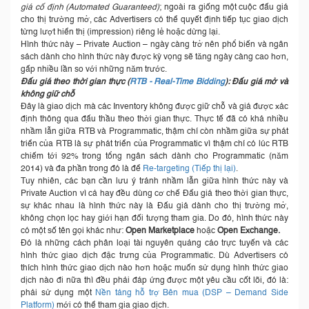
giá cố định (Automated Guaranteed)
; ngoài ra giống một cuộc đấu giá
cho thị trường mở, các Advertisers có thể quyết định tiếp tục giao dịch
từng lượt hiển thị (impression) riêng lẻ hoặc dừng lại.
Hình thức này – Private Auction – ngày càng trở nên phổ biến và ngân
sách dành cho hình thức này được kỳ vọng sẽ tăng ngày càng cao hơn,
gấp nhiều lần so với những năm trước.
Đấu giá theo thời gian thực (
RTB - Real-Time Bidding
): Đấu giá mở và
không giữ chỗ
Đây là giao dịch mà các Inventory không được giữ chỗ và giá được xác
định thông qua đấu thầu theo thời gian thực. Thực tế đã có khá nhiều
nhầm lẫn giữa RTB và Programmatic, thậm chí còn nhầm giữa sự phát
triển của RTB là sự phát triển của Programmatic vì thậm chí có lúc RTB
chiếm tới 92% trong tổng ngân sách dành cho Programmatic (năm
2014) và đa phần trong đó là để
Re-targeting (Tiếp thị lại)
.
Tuy nhiên, các bạn cần lưu ý tránh nhầm lẫn giữa hình thức này và
Private Auction vì cả hay đều dùng cơ chế Đấu giá theo thời gian thực,
sự khác nhau là hình thức này là Đấu giá dành cho thị trường mở,
không chọn lọc hay giới hạn đối tượng tham gia. Do đó, hình thức này
có một số tên gọi khác như:
Open Marketplace
hoặc
Open Exchange.
Đó là những cách phân loại tài nguyên quảng cáo trực tuyến và các
hình thức giao dịch đặc trưng của Programmatic. Dù Advertisers có
thích hình thức giao dịch nào hơn hoặc muốn sử dụng hình thức giao
dịch nào đi nữa thì đều phải đáp ứng được một yêu cầu cốt lõi, đó là:
phải sử dụng một
Nền tảng hỗ trợ Bên mua (DSP – Demand Side
Platform)
mới có thể tham gia giao dịch.