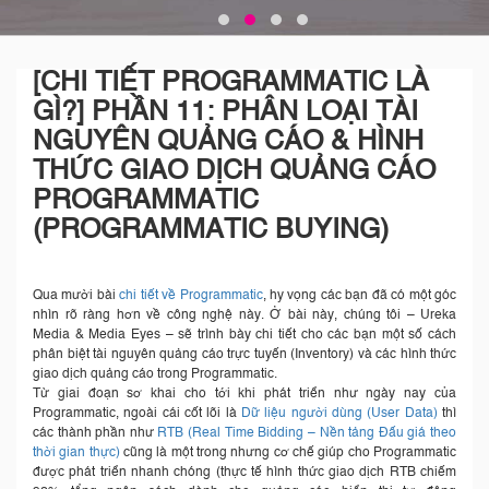
[CHI TIẾT PROGRAMMATIC LÀ
GÌ?] PHẦN 11: PHÂN LOẠI TÀI
NGUYÊN QUẢNG CÁO & HÌNH
THỨC GIAO DỊCH QUẢNG CÁO
PROGRAMMATIC
(PROGRAMMATIC BUYING)
Qua mười bài
chi tiết về Programmatic
, hy vọng các bạn đã có một góc
nhìn rõ ràng hơn về công nghệ này. Ở bài này, chúng tôi – Ureka
Media & Media Eyes – sẽ trình bày chi tiết cho các bạn một số cách
phân biệt tài nguyên quảng cáo trực tuyến (Inventory) và các hình thức
giao dịch quảng cáo trong Programmatic.
Từ giai đoạn sơ khai cho tới khi phát triển như ngày nay của
Programmatic, ngoài cái cốt lõi là
Dữ liệu người dùng (User Data)
thì
các thành phần như
RTB (Real Time Bidding – Nền tảng Đấu giá theo
thời gian thực)
cũng là một trong nhưng cơ chế giúp cho Programmatic
được phát triển nhanh chóng (thực tế hình thức giao dịch RTB chiếm