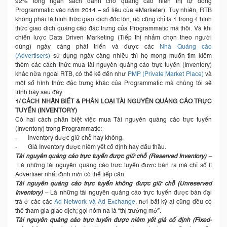
92% tổng ngân sách dành cho quảng cáo hiển thị tự động
Programmatic vào năm 2014 – số liệu của eMarketer). Tuy nhiên, RTB
không phải là hình thức giao dịch độc tôn, nó cũng chỉ là 1 trong 4 hình
thức giao dịch quảng cáo đặc trưng của Programmatic mà thôi. Và khi
chiến lược Data Driven Marketing (Tiếp thị nhắm chọn theo người
dùng) ngày càng phát triển và được các
Nhà Quảng cáo
(Advertisers)
sử dụng ngày càng nhiều thì họ mong muốn tìm kiếm
thêm các cách thức mua tài nguyên quảng cáo trực tuyến (Inventory)
khác nữa ngoài RTB, có thể kể đến như
PMP (Private Market Place)
và
một số hình thức đặc trưng khác của Programmatic mà chúng tôi sẽ
trình bày sau đây.
1/ CÁCH NHẬN BIẾT & PHÂN LOẠI TÀI NGUYÊN QUẢNG CÁO TRỰC
TUYẾN (INVENTORY)
Có hai cách phân biệt việc mua Tài nguyên quảng cáo trực tuyến
(Inventory) trong Programmatic:
- Inventory được giữ chỗ hay không.
- Giá Inventory được niêm yết cố định hay đấu thầu.
Tài nguyên quảng cáo trực tuyến được giữ chỗ (Reserved Inventory)
–
Là những tài nguyên quảng cáo trực tuyến được bán ra mà chỉ số ít
Advertiser nhất định mới có thể tiếp cận.
Tài nguyên quảng cáo trực tuyến không được giữ chỗ (Unreserved
Inventory)
–
Là những tài nguyên quảng cáo trực tuyến được bán đại
trà ở các các
Ad Network và Ad Exchange
, nơi bất kỳ ai cũng đều có
thể tham gia giao dịch; gọi nôm na là “thị trường mở”.
Tài nguyên quảng cáo trực tuyến được niêm yết giá cố định (Fixed-