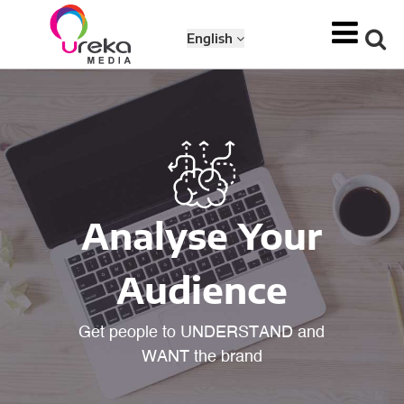
English
Analyse Your
Audience
Get people to UNDERSTAND and
WANT the brand