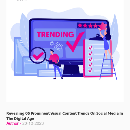
Revealing 05 Prominent Visual Content Trends On Social Media In
The Digital Age
Author -
20-12-2023