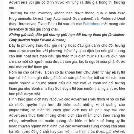
Advertisers với giá cố định trước khi tung ra đấu giá trong thị trường
mở.
Thường thì các Inventory không bán được thông qua 2 hình thức
Programmatic Direct (hay Automated Guaranteed) và Preferred Deal
(hay Unreserved Fixed Rate) thì sau đó các
Publishers
mới mang các
Inventory đi đấu giá công khai.
Không giữ chỗ, đấu giá nhưng giới hạn đối tượng tham gia (Invitation-
Only Auction hoặc Private Auction)
Đây là phương thức đấu giá riêng hoặc đấu giá dành cho đối tượng
mua được chọn lọc: với phương thức này giao dịch tạo nên giá quảng
cáo linh hoạt dựa theo đấu giá theo thời gian thực (RTB) và giới hạn
chỉ cho một số người mua được tham gia, tức là người mua phải được
mời mới có thể tham gia.
Nôm na cho dễ hiểu là bạn có tài khoản trên Chợ Điện tử hay eBay thì
bạn có thể tham gia đấu giá bất cứ sản phẩm nào, bất cứ khi nào bạn
muốn nhưng ở những phiên đấu giá đặc biệt và chọn lọc đối tượng
tham gia như Bonhams hay Sotheby’s thì bạn muốn tham gia trước tiên
bạn phải được mời.
Hình thức giao dịch này rất được các Advertisers yêu thích vì họ có thể
có nhiều quyền hạn hơn để kiểm soát những vị trí quảng cáo
(impression) sẽ hiển thị; cách giao dịch này rất phù hợp với các
Advertisers thực hiện những chiến dịch cần nhắm chọn theo trang tin
(ví dụ: advertiser chỉ muốn quảng cáo hiển thị trên 1 số trang uy tín
hoặc chuyên ngành nhất định); và các Advertisers cũng không cần phải
trả tiền trước để giữ chỗ hay cam kết như hình thức
Được giữ chỗ với