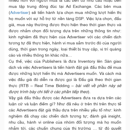
nhiều hơn với người mua là các bên có nhu cầu hoặc bên
mua tập trung đông đúc tại Ad Exchange. Các bên mua
(
Advertiser
) sẽ tiến hành lựa chọn mua những lượt hiển thị
họ muốn với sự hỗ trợ từ nền tảng DSP. Việc lựa chọn, đấu
giá, mua này thường được thực hiện theo thời gian thực và
được nhắm chọn đối tượng dựa trên những thông tin như:
kinh nghiệm đã thực hiện của Advertiser với các chiến dịch
tương tự đã thực hiện, hành vi mua sắm trước đó của người
dùng, thời gian trong ngày, loại thiết bị truy cập, vị trí quảng
cáo và nhiều thông tin khác nữa…
Cụ thể, việc của Publishers là đưa Inventory lên Sàn giao
dịch và việc Advertisers là tiến hành đặt giá đấu thầu để mua
được những lượt hiển thị mà Advertisers muốn. Và cách mà
việc đấu giá đó diễn ra được gọi là Đấu giá theo thời gian
thực (RTB – Real Time Bidding –
bài viết về phần này sẽ
được trình bày chi tiết ở các phần tiếp theo
).
Vậy giá đấu thầu được các Advertisers đưa ra dựa trên các
luận cứ và luận điểm gì? Như đã nêu ở trên thì trên thực tế
các Advertisers đặt giá thầu dựa trên nhiều yếu tố như: kinh
nghiệm đã chạy các chiến dịch tương tự; đánh giá insight,
nhu cầu, hành vi online của nhóm đối tượng mà họ muốn
nhắm tới, các chuẩn chung của thị trường … từ đó quyết