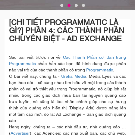
[CHI TIẾT PROGRAMMATIC LÀ
GÌ?] PHẦN 4: CÁC THÀNH PHẦN
CHUYÊN BIỆT - AD EXCHANGE
Sau bài viết trước nói về
Các Thành Phần cơ Bản trong
Programmatic
chắc hẳn các bạn đã hình dung được phần
nào vai trò của các thành phần có trong
Programmatic
.
Ở bài viết này, chúng ta -
Ureka Media
; Media Eyes và các
bạn theo dõi – sẽ cùng nhau tìm hiểu về một trong các thành
phần có vai trò thiết yếu trong Programmatic, nó giúp ích rất
nhiều trong các giao dịch mua bán tài nguyên quảng cáo
trực tuyến, nó cũng là tác nhân chính giúp cho sự hưng
thịnh của quảng cáo hiển thị (Display Ads) được nâng lên
một tầm cao mới, đó là: Ad Exchange – Sàn giao dịch quảng
cáo.
Hàng ngày, chúng ta – các nhà đầu tư, nhà quảng cáo …
(
Advertiser
); các Agencies; các nhà xuất bản, các chủ web,