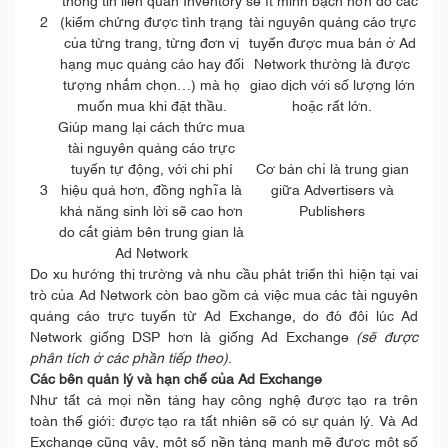
thông tin liên quan Inventory
sẽ ít minh bạch hơn do các
2
(kiểm chứng được tình trạng
tài nguyên quảng cáo trực
của từng trang, từng đơn vị
tuyến được mua bán ở Ad
hạng mục quảng cáo hay đối
Network thường là được
tượng nhắm chọn…) mà họ
giao dịch với số lượng lớn
muốn mua khi đặt thầu.
hoặc rất lớn.
Giúp mang lại cách thức mua
tài nguyên quảng cáo trực
tuyến tự động, với chi phí
Cơ bản chỉ là trung gian
3
hiệu quả hơn, đồng nghĩa là
giữa Advertisers và
khả năng sinh lời sẽ cao hơn
Publishers
do cắt giảm bên trung gian là
Ad Network
Do xu hướng thị trường và nhu cầu phát triển thì hiện tại vai
trò của Ad Network còn bao gồm cả việc mua các tài nguyên
quảng cáo trực tuyến từ Ad Exchange, do đó đôi lúc Ad
Network giống DSP hơn là giống Ad Exchange
(sẽ được
phân tích ở các phần tiếp theo)
.
Các bên quản lý và hạn chế của Ad Exchange
Như tất cả mọi nền tảng hay công nghệ được tạo ra trên
toàn thế giới: được tạo ra tất nhiên sẽ có sự quản lý. Và Ad
Exchange cũng vậy, một số nền tảng mạnh mẽ được một số