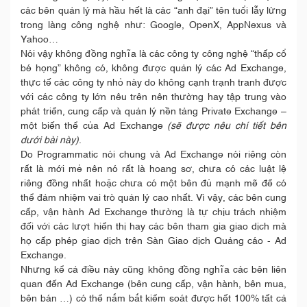
các bên quản lý mà hầu hết là các “anh đại” tên tuổi lẫy lừng
trong làng công nghệ như: Google, OpenX, AppNexus và
Yahoo…
Nói vậy không đồng nghĩa là các công ty công nghệ “thấp cổ
bé họng” không có, không được quản lý các Ad Exchange,
thực tế các công ty nhỏ này do không cạnh trạnh tranh được
với các công ty lớn nêu trên nên thường hay tập trung vào
phát triển, cung cấp và quản lý nền tảng Private Exchange –
một biến thể của Ad Exchange
(sẽ được nêu chí tiết bên
dưới bài này)
.
Do Programmatic nói chung và Ad Exchange nói riêng còn
rất là mới mẻ nên nó rất là hoang sơ, chưa có các luật lệ
riêng đồng nhất hoặc chưa có một bên đủ mạnh mẽ để có
thể đảm nhiệm vai trò quản lý cao nhất. Vì vậy, các bên cung
cấp, vận hành Ad Exchange thường là tự chịu trách nhiệm
đối với các lượt hiển thị hay các bên tham gia giao dịch mà
họ cấp phép giao dịch trên Sàn Giao dịch Quảng cáo - Ad
Exchange.
Nhưng kể cả điều này cũng không đồng nghĩa các bên liên
quan đến Ad Exchange (bên cung cấp, vận hành, bên mua,
bên bán …) có thể nắm bắt kiểm soát được hết 100% tất cả