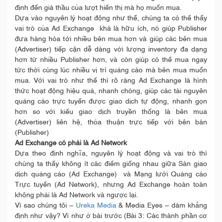
định đến giá thầu của lượt hiển thị mà họ muốn mua.
Dựa vào nguyên lý hoạt động như thế, chúng ta có thể thấy
vai trò của Ad Exchange khá là hữu ích, nó giúp Publisher
đưa hàng hóa tới nhiều bên mua hơn và giúp các bên mua
(Advertiser) tiếp cận dễ dàng với lượng inventory đa dạng
hơn từ nhiều Publisher hơn, và còn giúp có thể mua ngay
tức thời cùng lúc nhiều vị trí quảng cáo mà bên mua muốn
mua. Với vai trò như thế thì rõ ràng Ad Exchange là hình
thức hoạt động hiệu quả, nhanh chóng, giúp các tài nguyên
quảng cáo trực tuyến được giao dịch tự động, nhanh gọn
hơn so với kiểu giao dịch truyền thống là bên mua
(Advertiser) liên hệ, thỏa thuận trực tiếp với bên bán
(Publisher)
Ad Exchange có phải là Ad Network
Dựa theo định nghĩa, nguyên lý hoạt động và vai trò thì
chúng ta thấy không ít các điểm giống nhau giữa Sàn giao
dịch quảng cáo (Ad Exchange) và Mạng lưới Quảng cáo
Trực tuyến (Ad Network), nhưng Ad Exchange hoàn toàn
không phải là Ad Network và ngược lại.
Vì sao chúng tôi –
Ureka Media
& Media Eyes – dám khẳng
định như vậy? Vì như ở bài trước (Bài 3: Các thành phần cơ