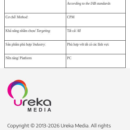
According to the IAB standards
Cơ chế/
Method
:
CPM
Khả năng nhắm chọn/
Targeting
:
Tất cả/
All
Sản phẩm phù hợp/
Industry
:
P
hù hợp với tất cả các lĩnh vực
Nền tảng/ Platform
PC
Copyright © 2013-2026 Ureka Media. All rights