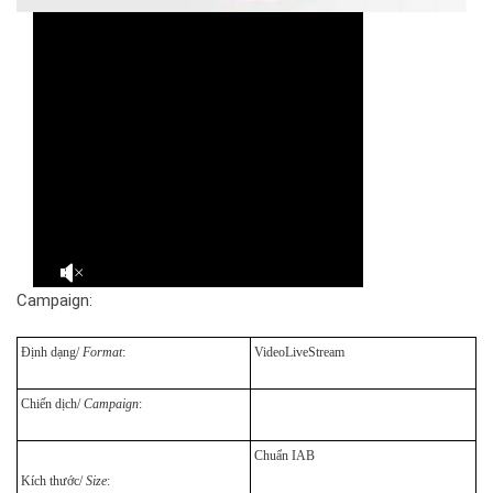
Campaign:
Định dạng/
Format
:
VideoLiveStream
Chiến dịch/
Campaign
:
Chuẩn IAB
Kích thước/
Size
: