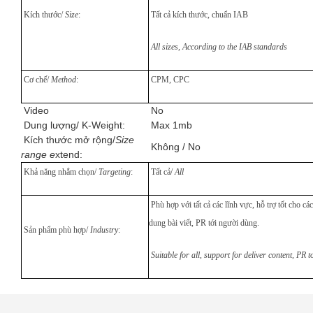
Kích thước/
Size
:
Tất cả kích thước, chuẩn IAB
All sizes, According to the IAB standards
Cơ chế/
Method
:
CPM, CPC
Video
No
Dung lượng/ K-Weight:
Max 1mb
Kích thước mở rộng/
Size
Không / No
range e
xtend:
Khả năng nhắm chọn/
Targeting
:
Tất cả/
All
Phù hợp với tất cả các lĩnh vực, hỗ trợ tốt cho cá
dung bài viết, PR tới người dùng.
Sản phẩm phù hợp/
Industry
:
Suitable for all, support for deliver content, PR t