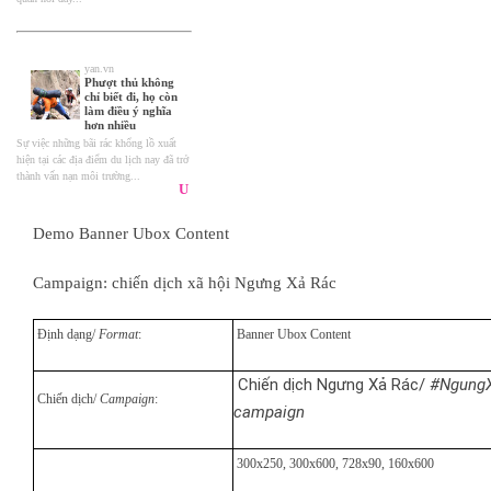
Demo Banner Ubox Content
Campaign: chiến dịch xã hội Ngưng Xả Rác
Định dạng/
Format
:
Banner Ubox Content
Chiến dịch Ngưng Xả Rác/
#NgungX
Chiến dịch/
Campaign
:
campaign
300x250, 300x600, 728x90, 160x600