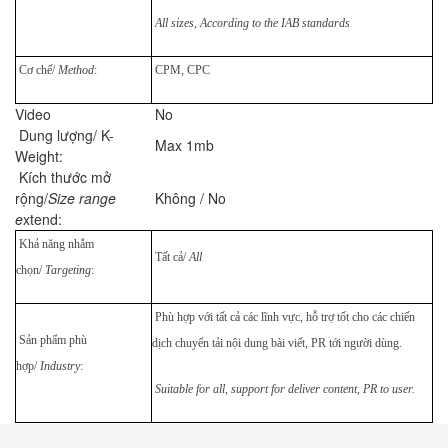
All sizes, According to the IAB standards
Cơ chế/
Method
:
CPM, CPC
Video
No
Dung lượng/ K-
Max 1mb
Weight:
Kích thước mở
rộng/
Size range
Không / No
e
xtend:
Khả năng nhắm
Tất cả/
All
chọn/
Targeting
:
Phù hợp với tất cả các lĩnh vực, hỗ trợ tốt cho các chiến
Sản phẩm phù
dịch chuyển tải nội dung bài viết, PR tới người dùng.
hợp/
Industry
:
Suitable for all, support for deliver content, PR to user.